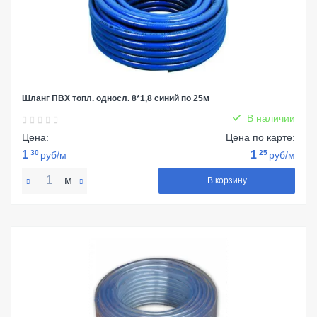
Шланг ПВХ топл. односл. 8*1,8 синий по 25м
В наличии
Цена:
Цена по карте:
1
30
1
25
руб/м
руб/м
м
В корзину