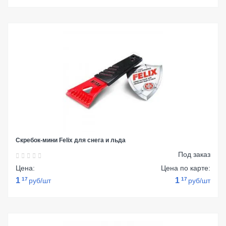
Скребок-мини Felix для снега и льда
Под заказ
Цена:
Цена по карте:
1
17
1
17
руб/шт
руб/шт