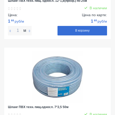
Шланг ПВХ техн. пищ. односл. 12*1,8(прозр.) по 25м
В наличии
Цена:
Цена по карте:
1
66
1
60
руб/м
руб/м
м
В корзину
Шланг ПВХ техн. пищ.односл. 7*2,5 50м
В наличии