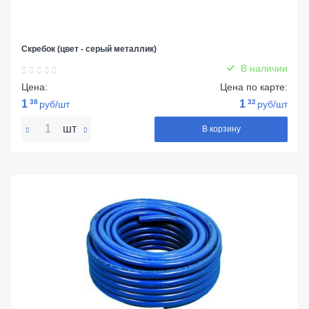
Скребок (цвет - серый металлик)
В наличии
Цена:
Цена по карте:
1
38
1
32
руб/шт
руб/шт
шт
В корзину