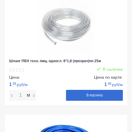
Шланг ПВХ техн. пищ. односл. 8*1,8 (прозрач)по 25м
В наличии
Цена:
Цена по карте:
1
25
1
20
руб/м
руб/м
м
В корзину