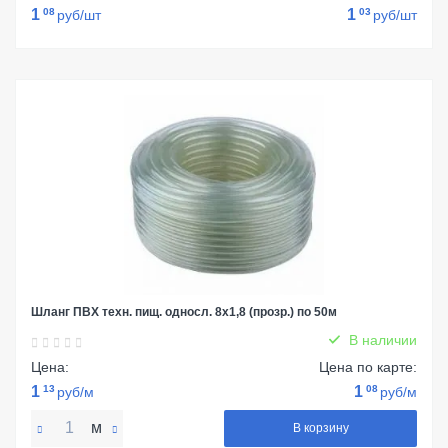
1
08
1
03
руб/шт
руб/шт
Шланг ПВХ техн. пищ. односл. 8х1,8 (прозр.) по 50м
В наличии
Цена:
Цена по карте:
1
13
1
08
руб/м
руб/м
м
В корзину