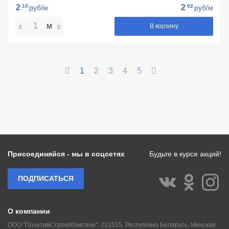
2
10
2
02
руб/м
руб/м
м
В корзину
1
2
3
4
5
Присоединяйся - мы в соцсетях
Будьте в курсе акций!
ПОДПИСАТЬСЯ
О компании
ООО "ПозитивСтронгКомпани", 222515, Республика Беларусь, Минская