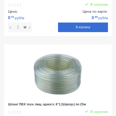
В наличии
Цена:
Цена по карте:
0
91
0
88
руб/м
руб/м
м
В корзину
Шланг ПВХ техн. пищ. односл. 6*1,5(прозр.) по 25м
В наличии