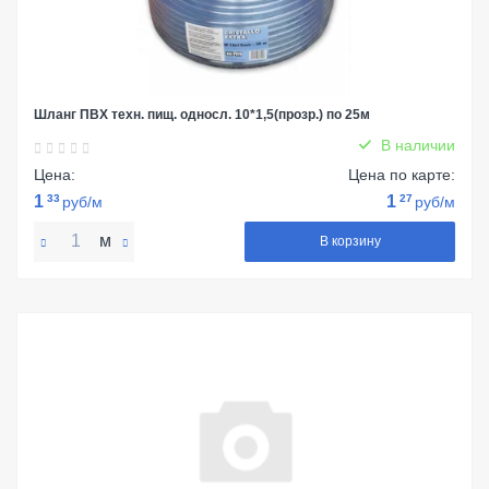
Шланг ПВХ техн. пищ. односл. 10*1,5(прозр.) по 25м
В наличии
Цена:
Цена по карте:
1
33
1
27
руб/м
руб/м
м
В корзину