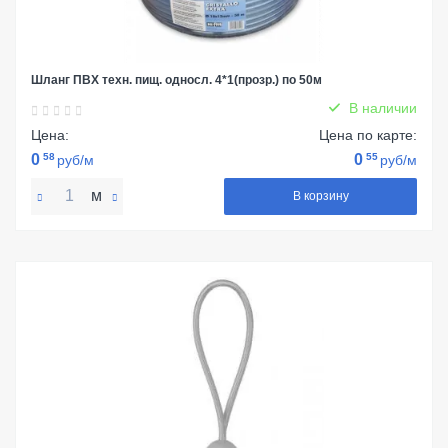
Шланг ПВХ техн. пищ. односл. 4*1(прозр.) по 50м
В наличии
Цена:
Цена по карте:
0
58
0
55
руб/м
руб/м
м
В корзину