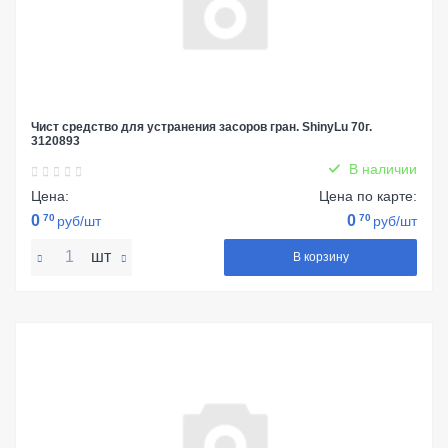
Чист средство для устранения засоров гран. ShinyLu 70г.
3120893
В наличии
Цена:
Цена по карте:
0
70
0
70
руб/шт
руб/шт
шт
В корзину