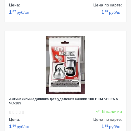
Цена:
Цена по карте:
1
87
1
87
руб/шт
руб/шт
Антинакипин адипинка для удаления накипи 100 г. TM SELENA
ЧС-189
В наличии
Цена:
Цена по карте:
1
90
1
81
руб/шт
руб/шт