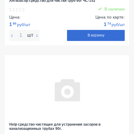
Антизасор средство для чистки труб 90г ЧС-152
В наличии
Цена:
Цена по карте:
1
80
1
74
руб/шт
руб/шт
шт
В корзину
Help средство чистящее для устранения засоров в
канализационных трубах 90г.