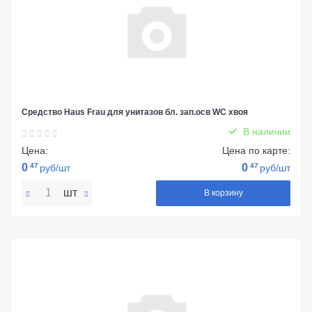
Средство Haus Frau для унитазов бл. зап.осв WC хвоя
В наличии
Цена:
Цена по карте:
0
47
0
47
руб/шт
руб/шт
шт
В корзину