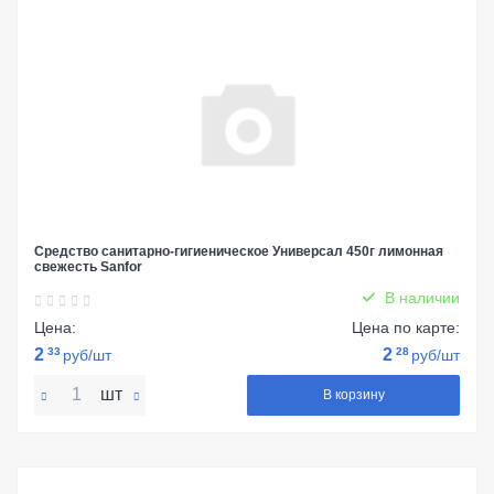
Средство санитарно-гигиеническое Универсал 450г лимонная
свежесть Sanfor
В наличии
Цена:
Цена по карте:
2
33
2
28
руб/шт
руб/шт
шт
В корзину