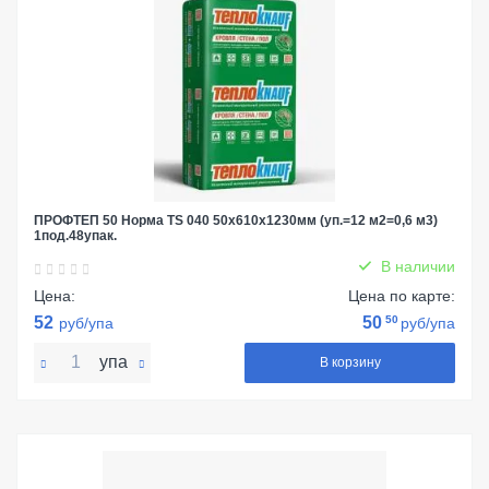
ПРОФТЕП 50 Норма TS 040 50х610х1230мм (уп.=12 м2=0,6 м3)
1под.48упак.
В наличии
Цена:
Цена по карте:
52
50
50
руб/упа
руб/упа
упа
В корзину