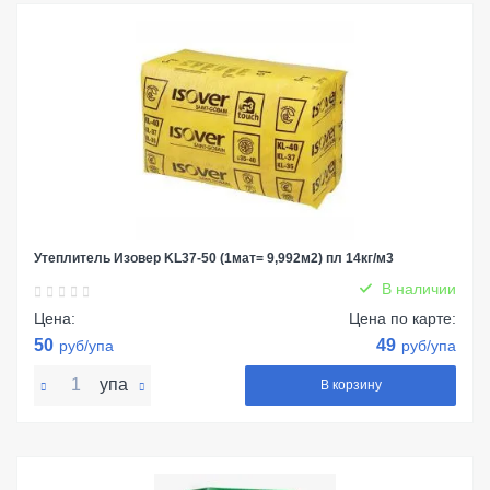
Утеплитель Изовер KL37-50 (1мат= 9,992м2) пл 14кг/м3
В наличии
Цена:
Цена по карте:
50
49
руб/упа
руб/упа
упа
В корзину