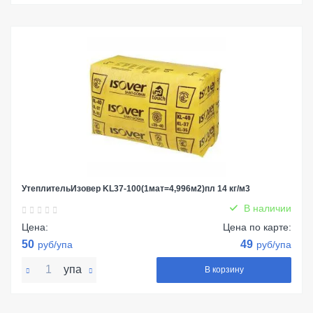
УтеплительИзовер KL37-100(1мат=4,996м2)пл 14 кг/м3
В наличии
Цена:
Цена по карте:
50
49
руб/упа
руб/упа
упа
В корзину