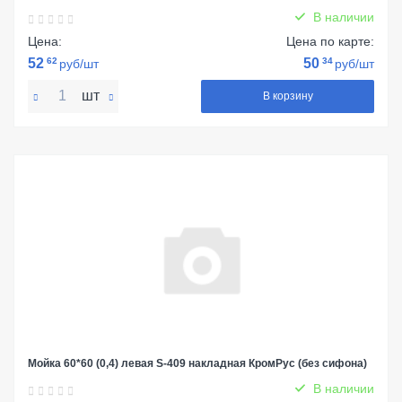
В наличии
Цена:
Цена по карте:
52
62
50
34
руб/шт
руб/шт
шт
В корзину
Мойка 60*60 (0,4) левая S-409 накладная КромРус (без сифона)
В наличии