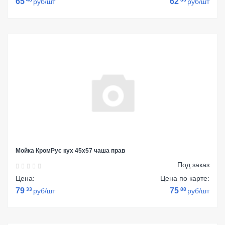
65
62
руб/шт
руб/шт
Мойка КромРус кух 45х57 чаша прав
Под заказ
Цена:
Цена по карте:
79
33
75
88
руб/шт
руб/шт