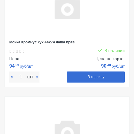
Мойка КромРус кух 44х74 чаша прав
В наличии
Цена:
Цена по карте:
94
59
90
48
руб/шт
руб/шт
шт
В корзину