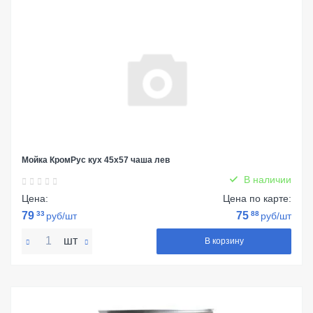
Мойка КромРус кух 45х57 чаша лев
В наличии
Цена:
Цена по карте:
79
33
75
88
руб/шт
руб/шт
шт
В корзину