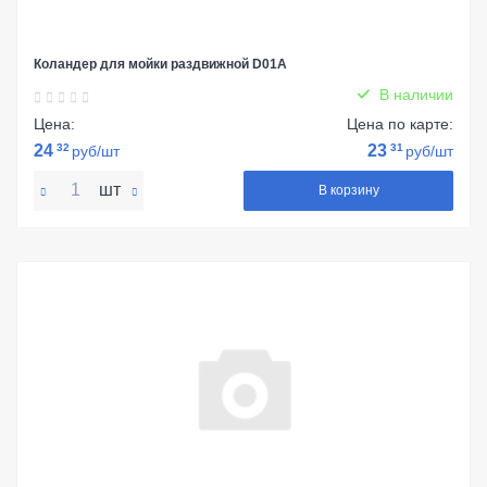
Коландер для мойки раздвижной D01A
В наличии
Цена:
Цена по карте:
24
32
23
31
руб/шт
руб/шт
шт
В корзину