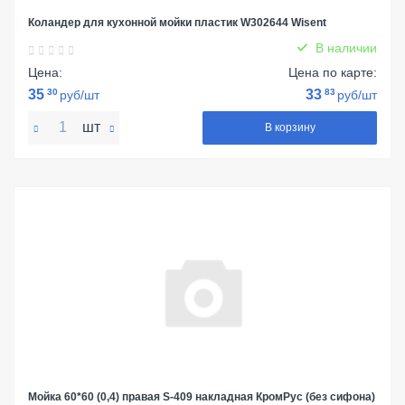
Коландер для кухонной мойки пластик W302644 Wisent
В наличии
Цена:
Цена по карте:
35
30
33
83
руб/шт
руб/шт
шт
В корзину
Мойка 60*60 (0,4) правая S-409 накладная КромРус (без сифона)