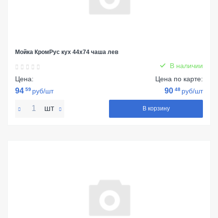
Мойка КромРус кух 44х74 чаша лев
В наличии
Цена:
Цена по карте:
94
59
90
48
руб/шт
руб/шт
шт
В корзину