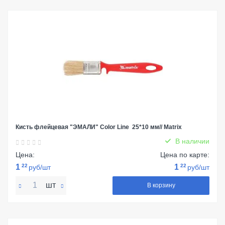
Кисть флейцевая "ЭМАЛИ" Color Line 25*10 мм// Matrix
В наличии
Цена:
Цена по карте:
1
22
1
22
руб/шт
руб/шт
шт
В корзину