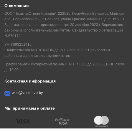
О компании
ООО "ПозитивСтронгКомпани", 222515, Республика Беларусь, Минская
обл., Борисовский р-н, г. Борисов, улица Краснознаменная, д.15, каб. 31.
Зарегистрировано в торговом реестре 20 декабря 2023 г. Борисовским
районным исполнительным комитетом. Свидетельство о регистрации
№570172.
УНП 693251416
Свидетельство №0181633 выдано 1 июня 2023 г. Борисовским
районным исполнительным комитетом.
График работы интернет-магазина ПН-ПТ с 8:00 до 20:00, СБ-ВС с 8:00
до 18:00.
Контактная информация
web@vpozitive.by
Мы принимаем к оплате