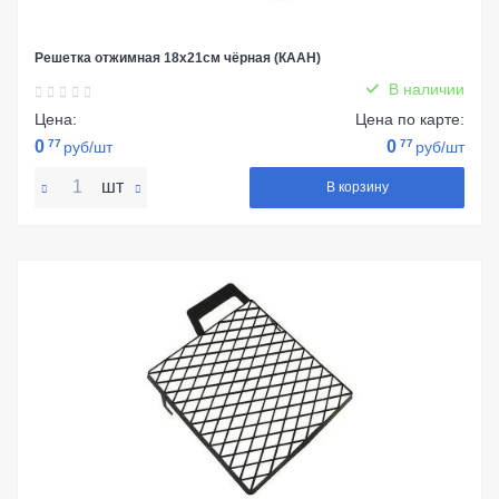
Решетка отжимная 18х21см чёрная (КААН)
В наличии
Цена:
Цена по карте:
0
77
0
77
руб/шт
руб/шт
шт
В корзину