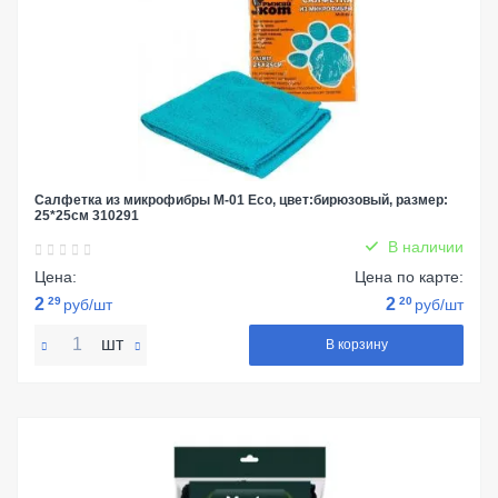
Салфетка из микрофибры M-01 Есо, цвет:бирюзовый, размер:
25*25см 310291
В наличии
Цена:
Цена по карте:
2
29
2
20
руб/шт
руб/шт
шт
В корзину