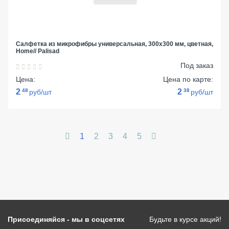
Салфетка из микрофибры универсальная, 300х300 мм, цветная,
Home// Palisad
Под заказ
Цена:
Цена по карте:
2
48
2
38
руб/шт
руб/шт
1
2
3
4
5
Присоединяйся - мы в соцсетях
Будьте в курсе акций!