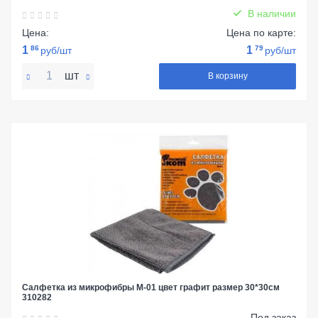
В наличии
Цена:
Цена по карте:
1
86
1
79
руб/шт
руб/шт
шт
В корзину
Салфетка из микрофибры М-01 цвет графит размер 30*30см
310282
Под заказ