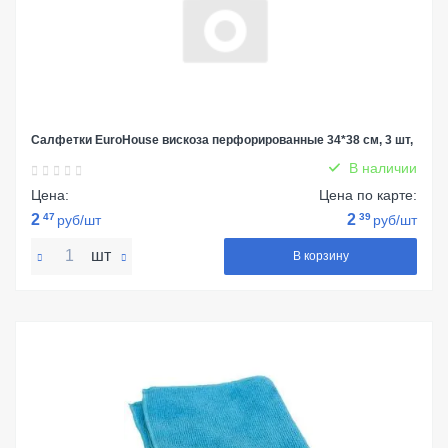
Салфетки EuroHouse вискоза перфорированные 34*38 см, 3 шт,
В наличии
Цена:
Цена по карте:
2
47
2
39
руб/шт
руб/шт
шт
В корзину