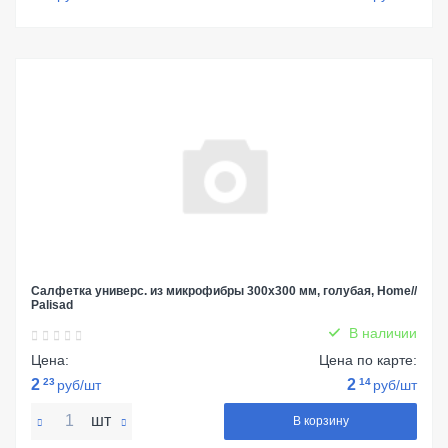
Салфетка универс. из микрофибры 300x300 мм, голубая, Home//
Palisad
В наличии
Цена:
Цена по карте:
2
23
2
14
руб/шт
руб/шт
шт
В корзину