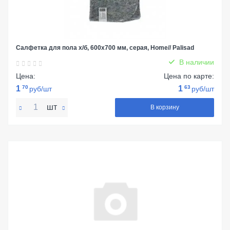
Салфетка для пола х/б, 600x700 мм, серая, Home// Palisad
В наличии
Цена:
Цена по карте:
1
70
1
63
руб/шт
руб/шт
шт
В корзину