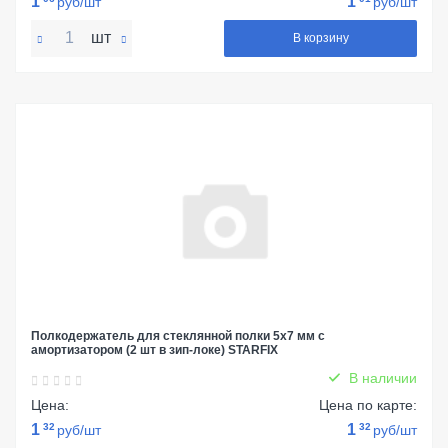
1
1
руб/шт
руб/шт
шт
В корзину
Полкодержатель для стеклянной полки 5х7 мм с
амортизатором (2 шт в зип-локе) STARFIX
В наличии
Цена:
Цена по карте:
1
32
1
32
руб/шт
руб/шт