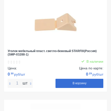
Уголок мебельный пласт. светло-бежевый STARFIX(Россия)
(SMP-03288-1)
В наличии
Цена:
Цена по карте:
0
30
0
29
руб/шт
руб/шт
шт
В корзину