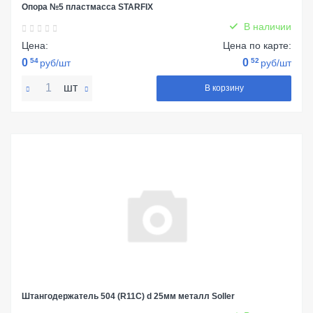
Опора №5 пластмасса STARFIX
В наличии
Цена:
Цена по карте:
0
54
0
52
руб/шт
руб/шт
шт
В корзину
Штангодержатель 504 (R11C) d 25мм металл Soller