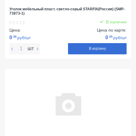
Уголок мебельный пласт. светло-серый STARFIX(Россия) (SMP-
73873-1)
В наличии
Цена:
Цена по карте:
0
36
0
35
руб/шт
руб/шт
шт
В корзину