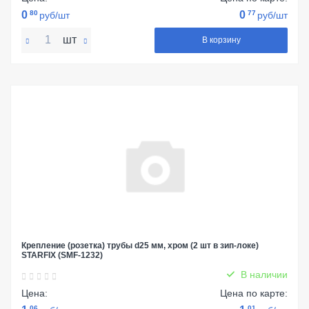
0
80
0
77
руб/шт
руб/шт
шт
В корзину
Крепление (розетка) трубы d25 мм, хром (2 шт в зип-локе)
STARFIX (SMF-1232)
В наличии
Цена:
Цена по карте:
06
01