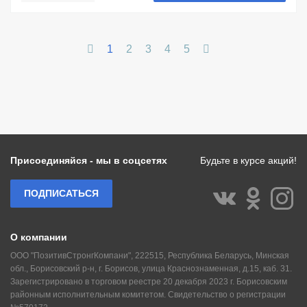
1
2
3
4
5
Присоединяйся - мы в соцсетях
Будьте в курсе акций!
ПОДПИСАТЬСЯ
О компании
ООО "ПозитивСтронгКомпани", 222515, Республика Беларусь, Минская
обл., Борисовский р-н, г. Борисов, улица Краснознаменная, д.15, каб. 31.
Зарегистрировано в торговом реестре 20 декабря 2023 г. Борисовским
районным исполнительным комитетом. Свидетельство о регистрации