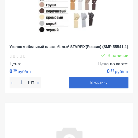
Уголок мебельный пласт. белый STARFIX(Россия) (SMP-55541-1)
В наличии
Цена:
Цена по карте:
0
30
0
29
руб/шт
руб/шт
шт
В корзину