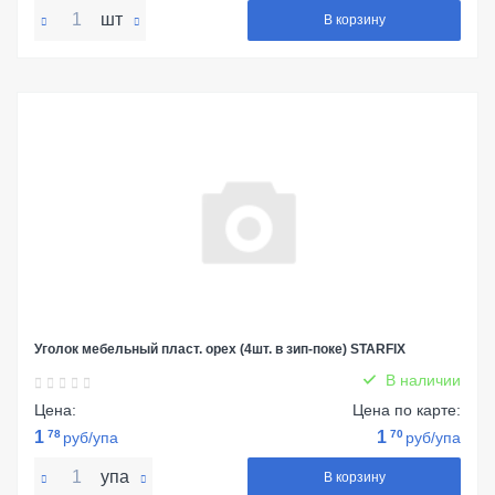
шт
В корзину
Уголок мебельный пласт. орех (4шт. в зип-поке) STARFIX
В наличии
Цена:
Цена по карте:
1
78
1
70
руб/упа
руб/упа
упа
В корзину