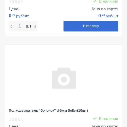
В наличии
Цена:
Цена по карте:
0
76
0
73
руб/шт
руб/шт
шт
В корзину
Полкодержатель "бочонок" d-5мм Soller(10шт)
В наличии
Цена:
Цена по карте: