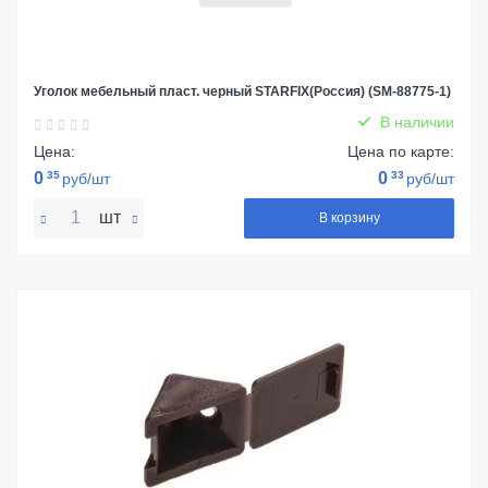
Уголок мебельный пласт. черный STARFIX(Россия) (SM-88775-1)
В наличии
Цена:
Цена по карте:
0
35
0
33
руб/шт
руб/шт
шт
В корзину