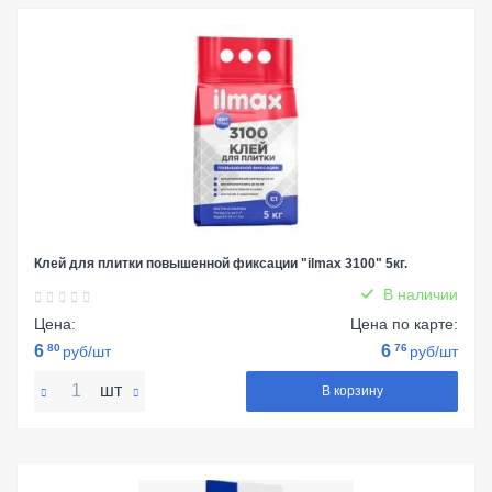
Клей для плитки повышенной фиксации "ilmax 3100" 5кг.
В наличии
Цена:
Цена по карте:
6
80
6
76
руб/шт
руб/шт
шт
В корзину