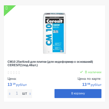
СМ10 25кгКлей для плитки (для недеформир-х оснований)
CERESIТ(1под.48шт.)
В наличии
Цена:
Цена по карте:
13
19
13
08
руб/шт
руб/шт
шт
В корзину