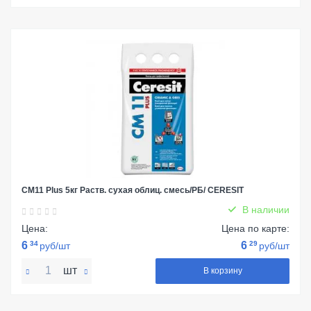
СМ11 Plus 5кг Раств. сухая облиц. смесь/РБ/ CERESIT
В наличии
Цена:
Цена по карте:
6
34
6
29
руб/шт
руб/шт
шт
В корзину