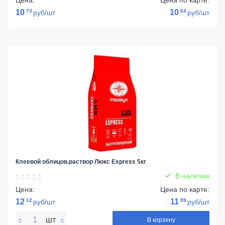
Цена:
Цена по карте:
10
73
10
64
руб/шт
руб/шт
Клеевой облицов.раствор Люкс Express 5кг
В наличии
Цена:
Цена по карте:
12
12
11
99
руб/шт
руб/шт
шт
В корзину