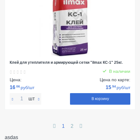
Клей для утеплителя и армирующей сетки "ilmax КС-1" 25кг.
В наличии
Цена:
Цена по карте:
16
06
15
94
руб/шт
руб/шт
шт
В корзину
1
2
asdas