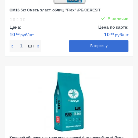
СМ16 5кг Смесь эласт. облиц. "Flex" /РБ/CERESIT
В наличии
Цена:
Цена по карте:
10
63
10
55
руб/шт
руб/шт
шт
В корзину
Клеевой облицов.раствор повышенной фиксации белый Люкс