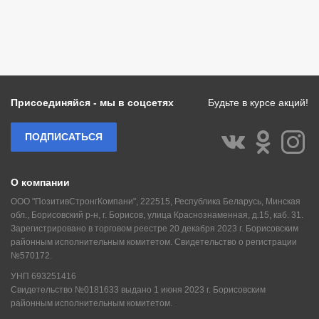
Присоединяйся - мы в соцсетях
Будьте в курсе акций!
ПОДПИСАТЬСЯ
О компании
ООО "ПозитивСтронгКомпани", 222515, Республика Беларусь, Минская
обл., Борисовский р-н, г. Борисов, улица Краснознаменная, д.15, каб. 31.
Зарегистрировано в торговом реестре 20 декабря 2023 г. Борисовским
районным исполнительным комитетом. Свидетельство о регистрации
№570172.
УНП 693251416
Свидетельство №0181633 выдано 1 июня 2023 г. Борисовским
районным исполнительным комитетом.