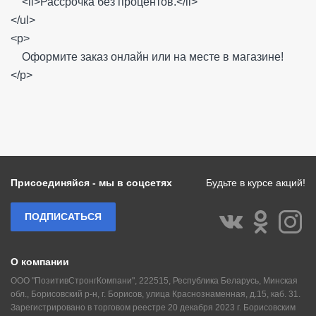
<li>Рассрочка без процентов.</li>
</ul>
<p>
Оформите заказ онлайн или на месте в магазине!
</p>
Присоединяйся - мы в соцсетях
Будьте в курсе акций!
ПОДПИСАТЬСЯ
О компании
ООО "ПозитивСтронгКомпани", 222515, Республика Беларусь, Минская
обл., Борисовский р-н, г. Борисов, улица Краснознаменная, д.15, каб. 31.
Зарегистрировано в торговом реестре 20 декабря 2023 г. Борисовским