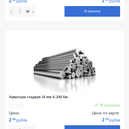
2
2
руб/м
руб/м
м
В корзину
Арматура гладкая 10 мм А-240 6м
В наличии
Цена:
Цена по карте:
2
40
2
35
руб/м
руб/м