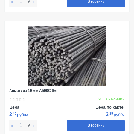
м
В корзину
Арматура 10 мм А500С 6м
В наличии
Цена:
Цена по карте:
2
40
2
35
руб/м
руб/м
м
В корзину