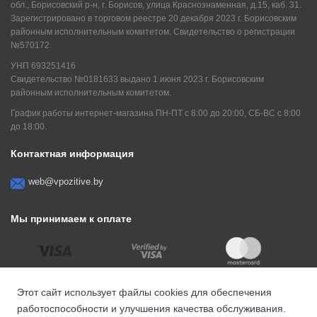
обл., Борисовский р-н, г. Борисов, улица Краснознаменная, д.15, каб. 31.
Зарегистрировано в торговом реестре 20 декабря 2023 г. Борисовским
районным исполнительным комитетом. Свидетельство о регистрации
№570172.
УНП 693251416
Свидетельство №0181633 выдано 1 июня 2023 г. Борисовским
районным исполнительным комитетом.
График работы интернет-магазина ПН-ПТ с 8:00 до 20:00, СБ-ВС с 8:00
до 18:00.
Контактная информация
web@vpozitive.by
Мы принимаем к оплате
Этот сайт использует файлы cookies для обеспечения
работоспособности и улучшения качества обслуживания.