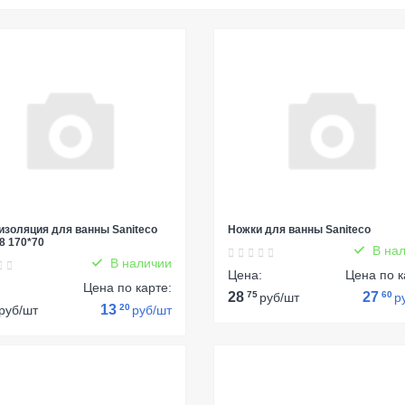
золяция для ванны Saniteco
Ножки для ванны Saniteco
8 170*70
В нал
В наличии
Цена:
Цена по к
:
Цена по карте:
28
75
27
60
руб/шт
р
13
20
руб/шт
руб/шт