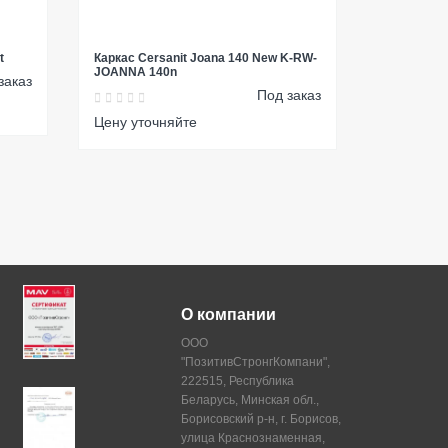
t
Каркас Cersanit Joana 140 New K-RW-
JOANNA 140n
заказ
Под заказ
Цену уточняйте
О компании
ООО
"ПозитивСтронгКомпани",
222515, Республика
Беларусь, Минская обл.,
Борисовский р-н, г. Борисов,
улица Краснознаменная,