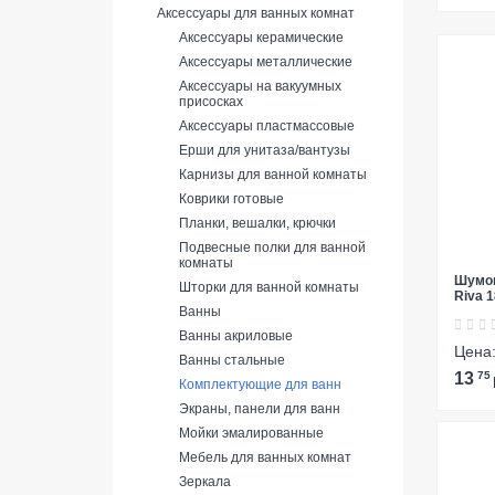
Аксессуары для ванных комнат
Аксессуары керамические
Аксессуары металлические
Аксессуары на вакуумных
присосках
Аксессуары пластмассовые
Ерши для унитаза/вантузы
Карнизы для ванной комнаты
Коврики готовые
Планки, вешалки, крючки
Подвесные полки для ванной
комнаты
Шумои
Шторки для ванной комнаты
Riva 1
Ванны
Ванны акриловые
Цена
Ванны стальные
13
75
Комплектующие для ванн
Экраны, панели для ванн
Мойки эмалированные
Мебель для ванных комнат
Зеркала