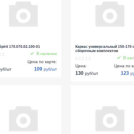
pirit 170.070.02.100-01
Каркас универсальный 150-170 
сборочным комплектом
В наличии
В нал
:
Цена по карте:
Цена:
Цена по к
109
руб/шт
руб/шт
130
123
руб/шт
р