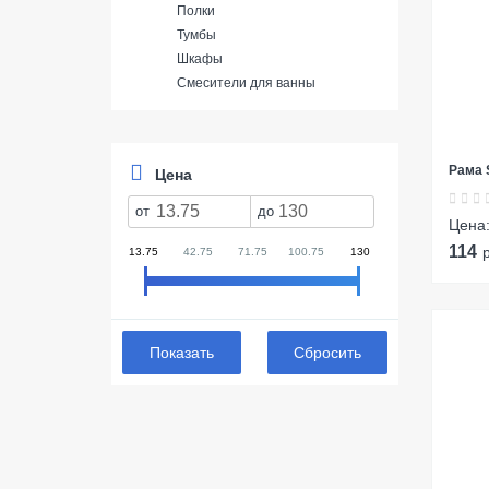
Полки
Тумбы
Шкафы
Смесители для ванны
Рама S
Цена
от
до
Цена
114
13.75
42.75
71.75
100.75
130
Сбросить