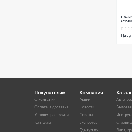
Ножки
/2150
Цену 
Покупателям
Компания
Катал
О компании
Акции
Автотов
Оплата и доставка
Новости
Бытовая
Условия рассрочки
Советы
Инструм
Контакты
экспертов
Стройма
Где купить
Лаки, кр