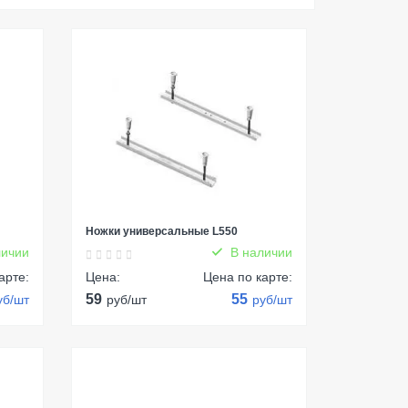
Ножки универсальные L550
ичии
В наличии
арте:
Цена:
Цена по карте:
59
55
уб/шт
руб/шт
руб/шт