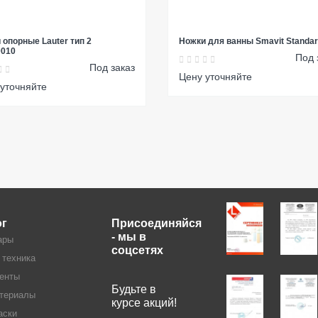
 опорные Lauter тип 2
Ножки для ванны Smavit Standar
0010
Под 
Под заказ
Цену уточняйте
уточняйте
ог
Присоединяйся
- мы в
ары
соцсетях
 техника
енты
Будьте в
териалы
курсе акций!
аски