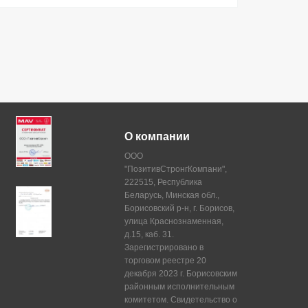
О компании
ООО
"ПозитивСтронгКомпани",
222515, Республика
Беларусь, Минская обл.,
Борисовский р-н, г. Борисов,
улица Краснознаменная,
д.15, каб. 31.
Зарегистрировано в
торговом реестре 20
декабря 2023 г. Борисовским
районным исполнительным
комитетом. Свидетельство о