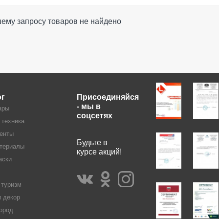
ему запросу товаров не найдено
ог
Присоединяйся
- мы в
ары
соцсетях
 техника
енты
Будьте в
териалы
курсе акций!
аски
 туризм
и декор
ород