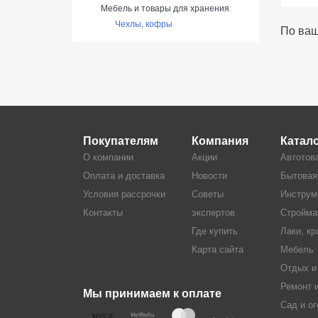
Мебель и товары для хранения
Чехлы, кофры
По ваш
Покупателям
Компания
Катал
О компании
Акции
Автотов
Оплата и доставка
Новости
Бытовая
Условия рассрочки
Советы
Инструм
Контакты
экспертов
Стройма
Где купить
Лаки, кр
Карта сайта
Мебель
Отдых и
Ремонт 
Мы принимаем к оплате
Сад и ог