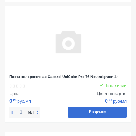
Паста колеровочная Caparol UniColor Pro 76 Neutralgruen 1л
В наличии
Цена:
Цена по карте:
0
26
0
26
руб/мл
руб/мл
мл
В корзину