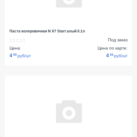
Паста колеровочная N Х7 Start алый 0.1л
Под заказ
Цена:
Цена по карте:
4
50
4
36
руб/шт
руб/шт