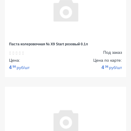
Паста колеровочная № Х9 Start розовый 0.1л
Под заказ
Цена:
Цена по карте:
4
50
4
36
руб/шт
руб/шт