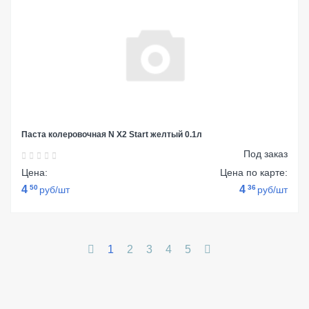
Паста колеровочная N Х2 Start желтый 0.1л
Под заказ
Цена:
Цена по карте:
4
50
4
36
руб/шт
руб/шт
1
2
3
4
5