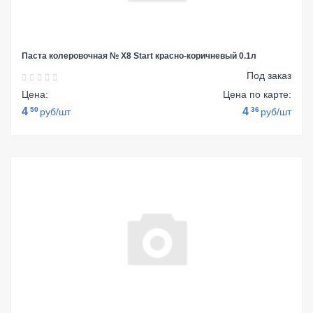
Паста колеровочная № Х8 Start красно-коричневый 0.1л
Под заказ
Цена:
Цена по карте:
4
50
4
36
руб/шт
руб/шт