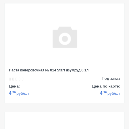
Паста колеровочная № Х14 Start изумруд 0.1л
Под заказ
Цена:
Цена по карте:
4
50
4
36
руб/шт
руб/шт