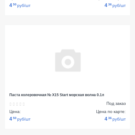
4
50
4
36
руб/шт
руб/шт
Паста колеровочная № Х15 Start морская волна 0.1л
Под заказ
Цена:
Цена по карте:
4
50
4
36
руб/шт
руб/шт