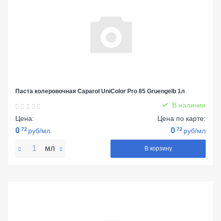
Паста колеровочная Caparol UniColor Pro 85 Gruengelb 1л
В наличии
Цена:
Цена по карте:
0
72
0
72
руб/мл
руб/мл
мл
В корзину