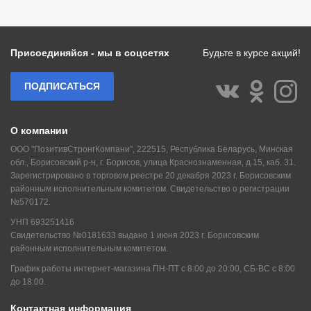
Присоединяйся - мы в соцсетях
Будьте в курсе акций!
ПОДПИСАТЬСЯ
О компании
ООО "ПозитивСтронгКомпани", 222515, Республика Беларусь, Минская
обл., Борисовский р-н, г. Борисов, улица Краснознаменная, д.15, каб. 31.
Зарегистрировано в торговом реестре 20 декабря 2023 г. Борисовским
районным исполнительным комитетом. Свидетельство о регистрации
№570172.
УНП 693251416
Свидетельство №0181633 выдано 1 июня 2023 г. Борисовским
районным исполнительным комитетом.
График работы интернет-магазина ПН-ПТ с 8:00 до 20:00, СБ-ВС с 8:00
до 18:00.
Контактная информация