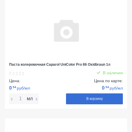
Паста колеровочная Caparol UniColor Pro 86 Oxidbraun 1л
В наличии
Цена:
Цена по карте:
0
54
0
54
руб/мл
руб/мл
мл
В корзину