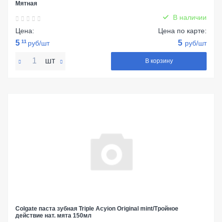
Мятная
В наличии
Цена:
Цена по карте:
5
11
5
руб/шт
руб/шт
шт
В корзину
Colgate паста зубная Triple Acyion Original mint/Тройное
действие нат. мята 150мл