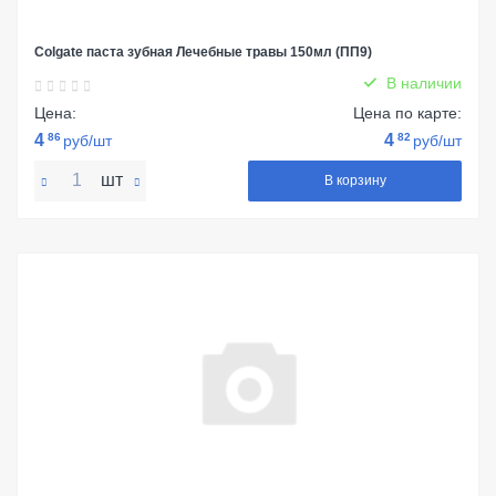
Colgate паста зубная Лечебные травы 150мл (ПП9)
В наличии
Цена:
Цена по карте:
4
86
4
82
руб/шт
руб/шт
шт
В корзину