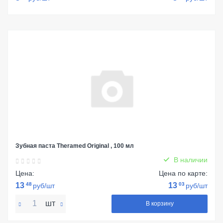
Зубная паста Theramed Original , 100 мл
В наличии
Цена:
Цена по карте:
13
48
13
03
руб/шт
руб/шт
шт
В корзину