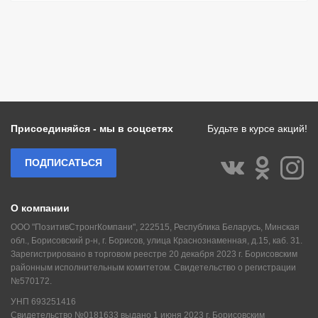
Присоединяйся - мы в соцсетях
Будьте в курсе акций!
ПОДПИСАТЬСЯ
О компании
ООО "ПозитивСтронгКомпани", 222515, Республика Беларусь, Минская
обл., Борисовский р-н, г. Борисов, улица Краснознаменная, д.15, каб. 31.
Зарегистрировано в торговом реестре 20 декабря 2023 г. Борисовским
районным исполнительным комитетом. Свидетельство о регистрации
№570172.
УНП 693251416
Свидетельство №0181633 выдано 1 июня 2023 г. Борисовским