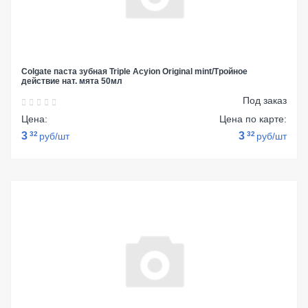
Colgate паста зубная Triple Acyion Original mint/Тройное
действие нат. мята 50мл
Под заказ
Цена:
Цена по карте:
3
32
3
32
руб/шт
руб/шт