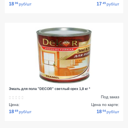
18
06
17
45
руб/шт
руб/шт
Эмаль для пола "DECOR" светлый орех 1,8 кг *
Под заказ
Цена:
Цена по карте:
18
69
18
04
руб/шт
руб/шт