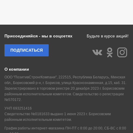
Присоединяйся - мы в соцсетях
Будьте в курсе акций!
ПОДПИСАТЬСЯ
О компании
ООО "ПозитивСтронгКомпани", 222515, Республика Беларусь, Минская
обл., Борисовский р-н, г. Борисов, улица Краснознаменная, д.15, каб. 31.
Зарегистрировано в торговом реестре 20 декабря 2023 г. Борисовским
районным исполнительным комитетом. Свидетельство о регистрации
№570172.
УНП 693251416
Свидетельство №0181633 выдано 1 июня 2023 г. Борисовским
районным исполнительным комитетом.
График работы интернет-магазина ПН-ПТ с 8:00 до 20:00, СБ-ВС с 8:00