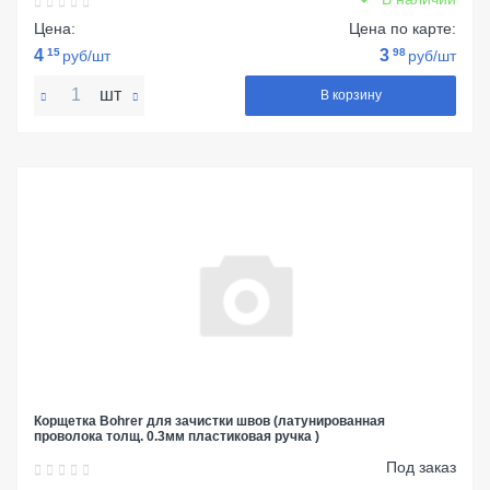
Цена:
Цена по карте:
4
15
3
98
руб/шт
руб/шт
шт
В корзину
Корщетка Bohrer для зачистки швов (латунированная
проволока толщ. 0.3мм пластиковая ручка )
Под заказ