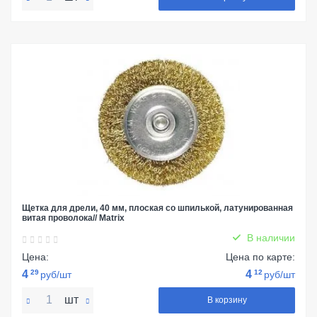
Щетка для дрели, 40 мм, плоская со шпилькой, латунированная
витая проволока// Matrix
В наличии
Цена:
Цена по карте:
4
29
4
12
руб/шт
руб/шт
шт
В корзину