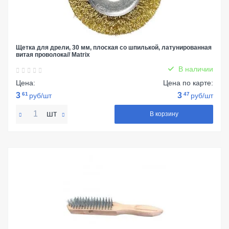
Щетка для дрели, 30 мм, плоская со шпилькой, латунированная
витая проволока// Matrix
В наличии
Цена:
Цена по карте:
3
61
3
47
руб/шт
руб/шт
шт
В корзину