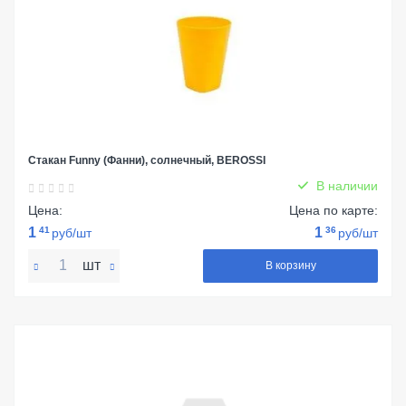
Стакан Funny (Фанни), солнечный, BEROSSI
В наличии
Цена:
Цена по карте:
1
41
1
36
руб/шт
руб/шт
шт
В корзину