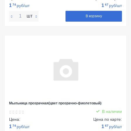
1
74
1
67
руб/шт
руб/шт
шт
В корзину
Мыльница прозрачная(цвет прозрачно-фиолетовый)
В наличии
Цена:
Цена по карте:
1
74
1
67
руб/шт
руб/шт