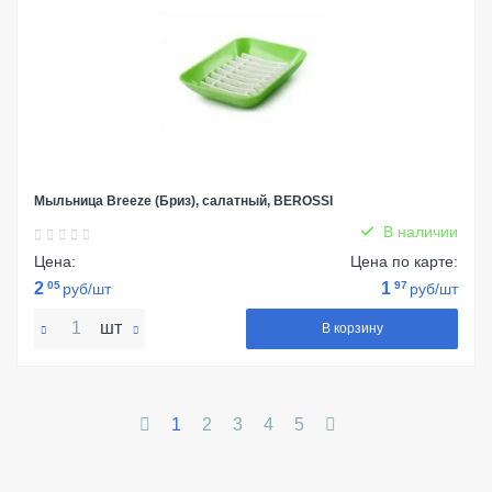
Мыльница Breeze (Бриз), салатный, BEROSSI
В наличии
Цена:
Цена по карте:
2
05
1
97
руб/шт
руб/шт
шт
В корзину
1
2
3
4
5