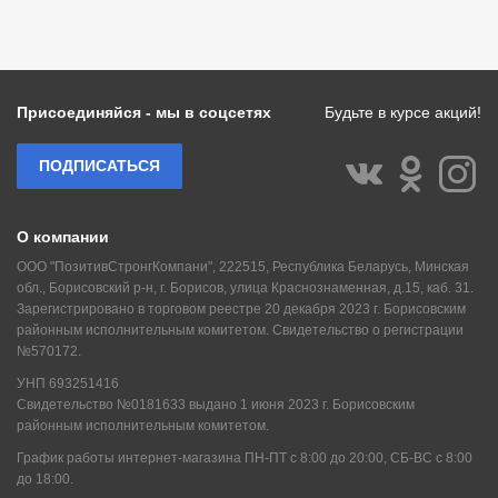
Присоединяйся - мы в соцсетях
Будьте в курсе акций!
ПОДПИСАТЬСЯ
О компании
ООО "ПозитивСтронгКомпани", 222515, Республика Беларусь, Минская
обл., Борисовский р-н, г. Борисов, улица Краснознаменная, д.15, каб. 31.
Зарегистрировано в торговом реестре 20 декабря 2023 г. Борисовским
районным исполнительным комитетом. Свидетельство о регистрации
№570172.
УНП 693251416
Свидетельство №0181633 выдано 1 июня 2023 г. Борисовским
районным исполнительным комитетом.
График работы интернет-магазина ПН-ПТ с 8:00 до 20:00, СБ-ВС с 8:00
до 18:00.