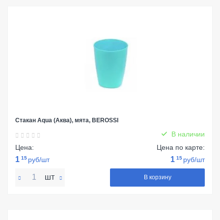
Стакан Aqua (Аква), мята, BEROSSI
В наличии
Цена:
Цена по карте:
1
15
1
15
руб/шт
руб/шт
шт
В корзину