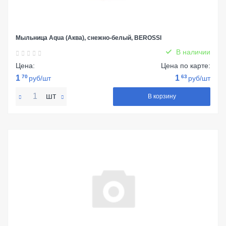
Мыльница Aqua (Аква), снежно-белый, BEROSSI
В наличии
Цена:
Цена по карте:
1
70
1
63
руб/шт
руб/шт
шт
В корзину