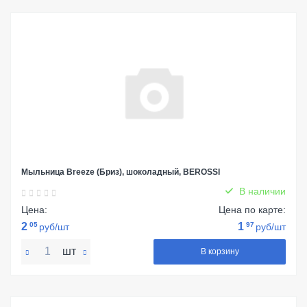
Мыльница Breeze (Бриз), шоколадный, BEROSSI
В наличии
Цена:
Цена по карте:
2
05
1
97
руб/шт
руб/шт
шт
В корзину