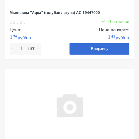
Мыльница "Aqua" (голубая лагуна) АС 19447000
В наличии
Цена:
Цена по карте:
1
70
1
63
руб/шт
руб/шт
шт
В корзину