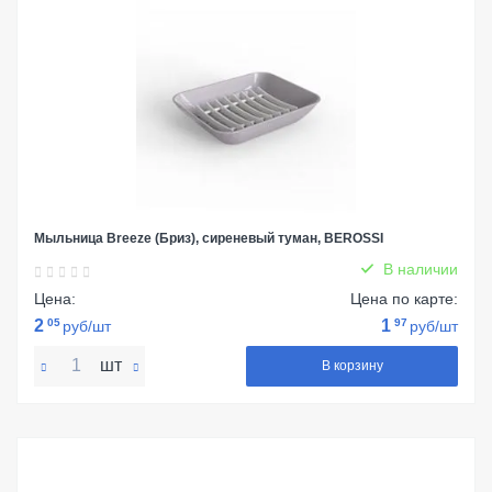
Мыльница Breeze (Бриз), сиреневый туман, BEROSSI
В наличии
Цена:
Цена по карте:
2
05
1
97
руб/шт
руб/шт
шт
В корзину