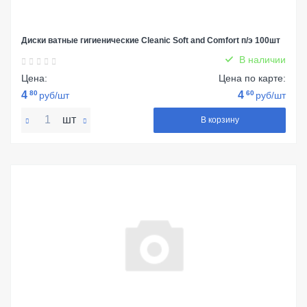
Диски ватные гигиенические Cleanic Soft and Comfort п/э 100шт
В наличии
Цена:
Цена по карте:
4
80
4
60
руб/шт
руб/шт
шт
В корзину