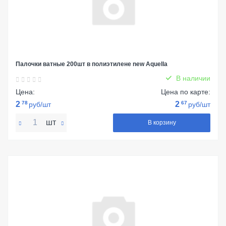
Палочки ватные 200шт в полиэтилене new Aquella
В наличии
Цена:
Цена по карте:
2
78
2
67
руб/шт
руб/шт
шт
В корзину