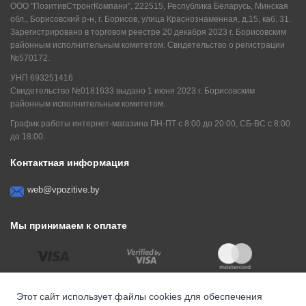
ООО "ПозитивСтронгКомпани", 222515, Республика Беларусь, Минская
обл., Борисовский р-н, г. Борисов, улица Краснознаменная, д.15, каб. 31.
Зарегистрировано в торговом реестре 20 декабря 2023 г. Борисовским
районным исполнительным комитетом. Свидетельство о регистрации
№570172.
УНП 693251416
Свидетельство №0181633 выдано 1 июня 2023 г. Борисовским
районным исполнительным комитетом.
График работы интернет-магазина ПН-ПТ с 8:00 до 20:00, СБ-ВС с 8:00
до 18:00.
Контактная информация
web@vpozitive.by
Мы принимаем к оплате
Этот сайт использует файлы cookies для обеспечения