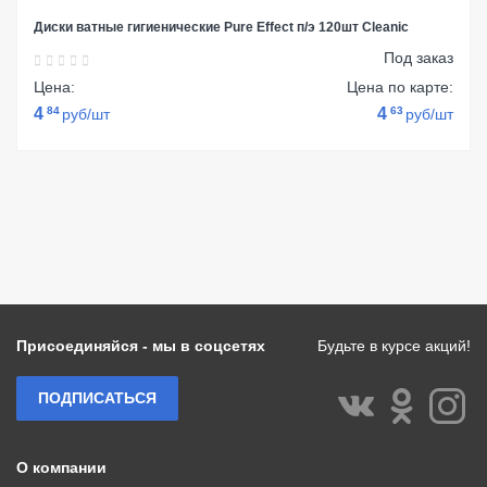
Диски ватные гигиенические Pure Effect п/э 120шт Cleanic
Под заказ
Цена:
Цена по карте:
4
84
4
63
руб/шт
руб/шт
Присоединяйся - мы в соцсетях
Будьте в курсе акций!
ПОДПИСАТЬСЯ
О компании