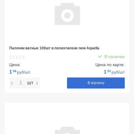
Палочки ватные 100шт в полиэтилене new Aquella
В наличии
Цена:
Цена по карте:
1
58
1
52
руб/шт
руб/шт
шт
В корзину