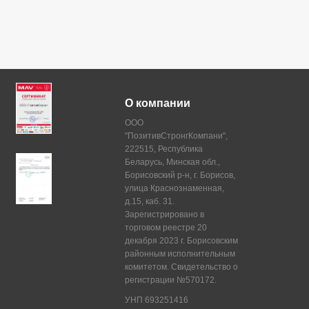
О компании
ООО
"ПозитивСтронгКомпани",
222515, Республика
Беларусь, Минская обл.,
Борисовский р-н, г. Борисов,
улица Краснознаменная,
д.15, каб. 31.
Зарегистрировано в
торговом реестре 20
декабря 2023 г. Борисовским
районным исполнительным
комитетом. Свидетельство о
регистрации №570172.
УНП 693251416