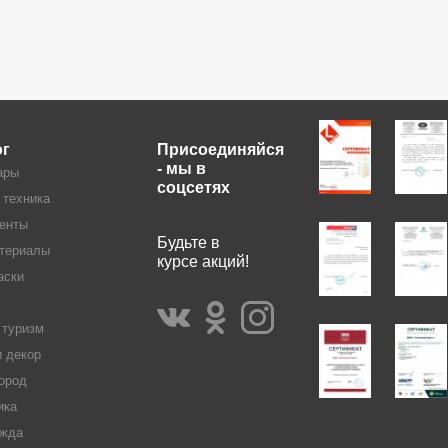
ог
Присоединяйся
- мы в
ары
соцсетях
 техника
енты
Будьте в
териалы
курсе акций!
аски
 туризм
и декор
ород
ика
жда