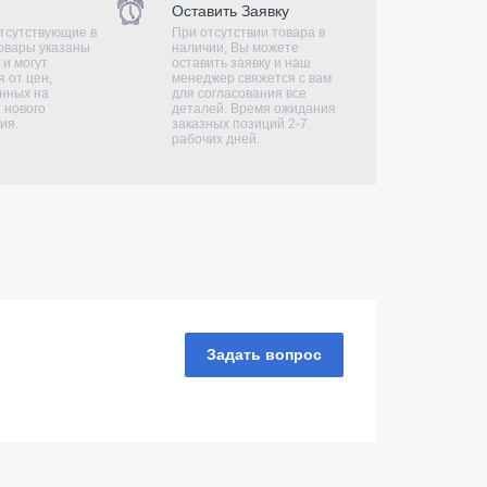
Оставить Заявку
тсутствующие в
При отсутствии товара в
овары указаны
наличии, Вы можете
 и могут
оставить заявку и наш
 от цен,
менеджер свяжется с вам
нных на
для согласования все
 нового
деталей. Время ожидания
ия.
заказных позиций 2-7
рабочих дней.
Задать вопрос