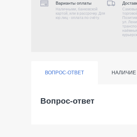
Варианты оплаты
Достав
Наличными, банковской
Самовыв
картой, или в рассрочку. Для
торгово
юр.лиц - оплата по счёту.
Позитив
ул. Лени
транспо
наёмным
курьерс
ВОПРОС-ОТВЕТ
НАЛИЧИЕ
Вопрос-ответ