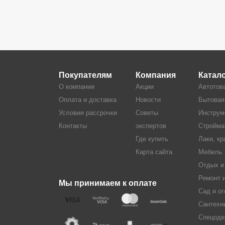
Покупателям
Компания
Катал
О компании
Акции
Автотов
Оплата и доставка
Новости
Бытовая
Условия рассрочки
Советы
Инструм
Контакты
экспертов
Стройма
Где купить
Лаки, кр
Карта сайта
Мебель
Отдых и
Ремонт 
Мы принимаем к оплате
Сад и ог
Сантехн
Спецоде