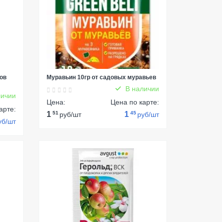
ов
Муравьин 10гр от садовых муравьев
В наличии
ичии
Цена:
Цена по карте:
арте:
1
51
1
45
руб/шт
руб/шт
уб/шт