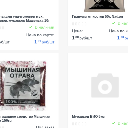
лы для уничтожения мух,
Гранулы от кротов 50г, Nadzor
анов, муравьев Машенька 10г
В нал
В наличии
Цена:
Цена по к
:
Цена по карте:
1
80
1
73
руб/шт
р
1
51
уб/шт
руб/шт
тицидное средство Мышиная
Муравьед БИО 5мл
 150гр.
В нал
Под заказ