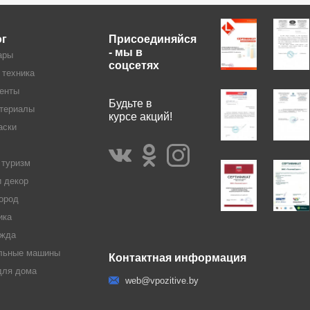
ог
Присоединяйся
- мы в
ары
соцсетях
 техника
енты
Будьте в
териалы
курсе акций!
аски
 туризм
и декор
ород
ика
жда
льные машины
Контактная информация
для дома
web@vpozitive.by