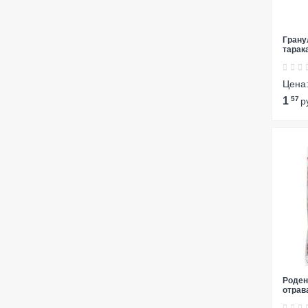
Грану
тарак
Цена
1
57
р
Роден
отрава