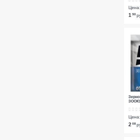
Цена
1
90
р
Зерно
ЗООК
Цена
2
08
р