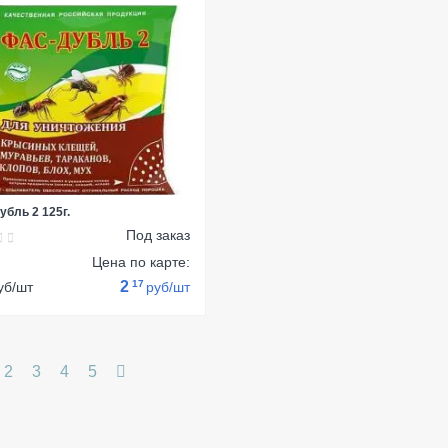
убль 2 125г.
Под заказ
:
Цена по карте:
2
17
уб/шт
руб/шт
2
3
4
5