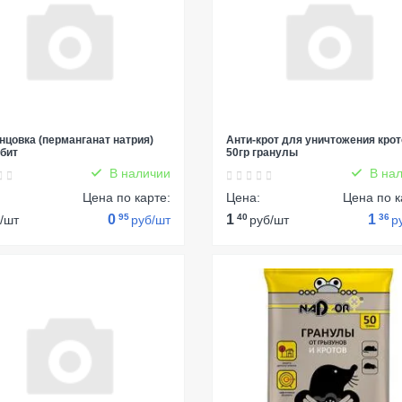
нцовка (перманганат натрия)
Анти-крот для уничтожения крот
убит
50гр гранулы
В наличии
В нал
:
Цена по карте:
Цена:
Цена по к
0
95
1
40
1
36
/шт
руб/шт
руб/шт
р