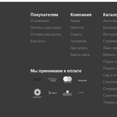
Покупателям
Компания
Катал
О компании
Акции
Автотов
Оплата и доставка
Новости
Бытовая
Условия рассрочки
Советы
Инструм
Контакты
экспертов
Стройма
Где купить
Лаки, кр
Карта сайта
Мебель
Отдых и
Ремонт 
Мы принимаем к оплате
Сад и ог
Сантехн
Спецоде
Строите
Товары 