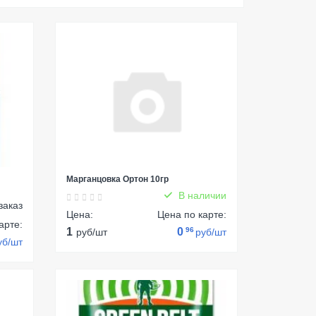
Марганцовка Ортон 10гр
В наличии
заказ
Цена:
Цена по карте:
арте:
1
0
96
руб/шт
руб/шт
уб/шт