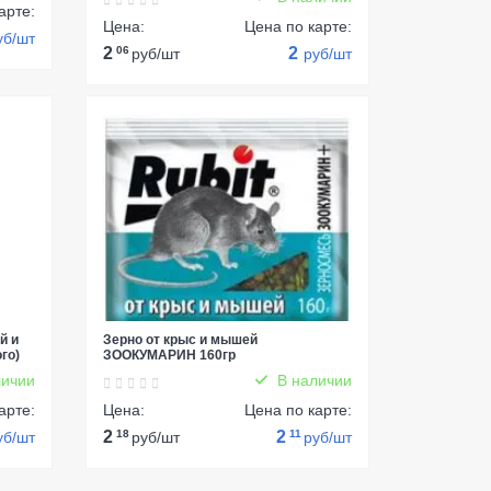
арте:
Цена:
Цена по карте:
уб/шт
2
06
2
руб/шт
руб/шт
й и
Зерно от крыс и мышей
ого)
ЗООКУМАРИН 160гр
ичии
В наличии
арте:
Цена:
Цена по карте:
2
18
2
11
уб/шт
руб/шт
руб/шт