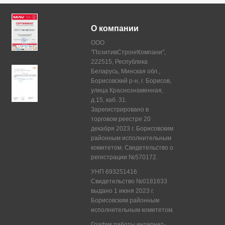
О компании
ООО
"ПозитивСтронгКомпани",
222515, Республика
Беларусь, Минская обл.,
Борисовский р-н, г. Борисов,
улица Краснознаменная,
д.15, каб. 31.
Зарегистрировано в
торговом реестре 20
декабря 2023 г. Борисовским
районным исполнительным
комитетом. Свидетельство о
регистрации №570172.
УНП 693251416
Свидетельство №0181633
выдано 1 июня 2023 г.
Борисовским районным
исполнительным комитетом.
График работы интернет-