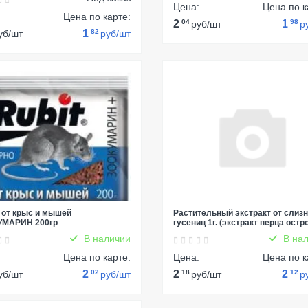
Цена:
Цена по к
:
Цена по карте:
2
04
1
98
руб/шт
р
1
82
уб/шт
руб/шт
 от крыс и мышей
Растительный экстракт от слизн
УМАРИН 200гр
гусениц 1г. (экстракт перца остр
В наличии
В нал
:
Цена по карте:
Цена:
Цена по к
2
02
2
18
2
12
уб/шт
руб/шт
руб/шт
р