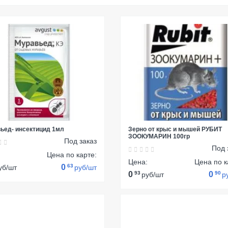
ьед- инсектицид 1мл
Зерно от крыс и мышей РУБИТ
ЗООКУМАРИН 100гр
Под заказ
Под 
:
Цена по карте:
Цена:
Цена по к
0
63
уб/шт
руб/шт
0
93
0
90
руб/шт
р