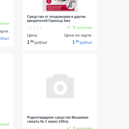
Средство от плодожорки и других
вредителей Герольд 5мл
ичии
В наличии
арте:
Цена:
Цена по карте:
уб/шт
1
86
1
80
руб/шт
руб/шт
Родентицидное средство Мышиная
смерть № 1 зерно 100гр.
ичии
В наличии