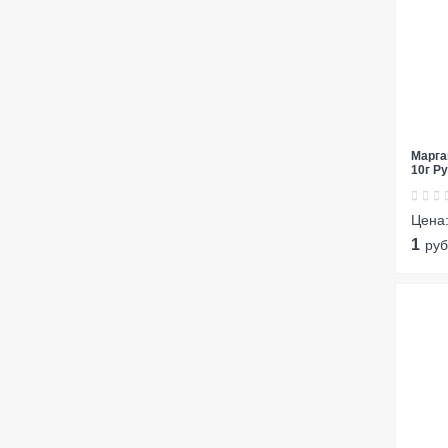
Марга
10г Р
Цена
1
руб