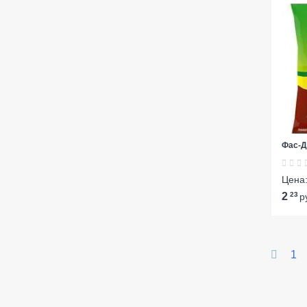
Фас-Д
Цена
2
23
р
1