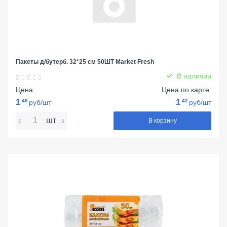
Пакеты д/бутерб. 32*25 см 50ШТ Market Fresh
В наличии
Цена:
Цена по карте:
1
46
1
42
руб/шт
руб/шт
шт
В корзину