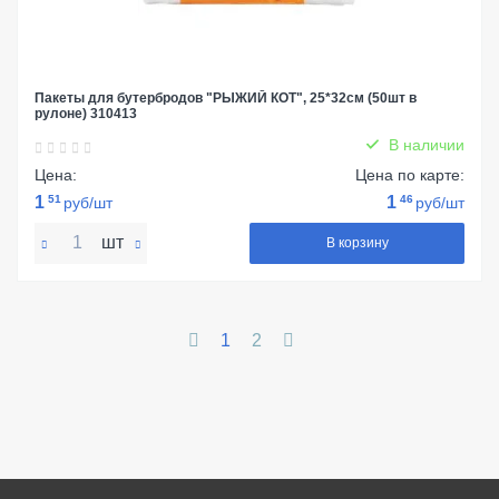
Пакеты для бутербродов "РЫЖИЙ КОТ", 25*32см (50шт в
рулоне) 310413
В наличии
Цена:
Цена по карте:
1
51
1
46
руб/шт
руб/шт
шт
В корзину
1
2