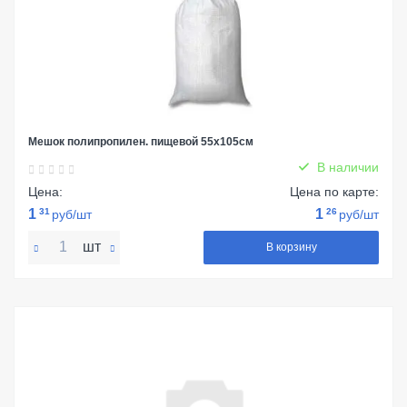
Мешок полипропилен. пищевой 55х105см
В наличии
Цена:
Цена по карте:
1
31
1
26
руб/шт
руб/шт
шт
В корзину