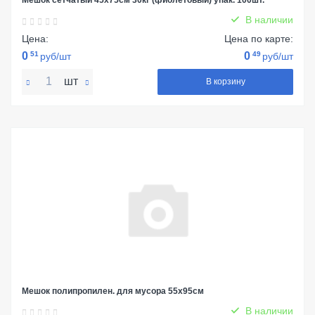
Мешок сетчатый 45х75см 30кг (фиолетовый) упак. 100шт.
В наличии
Цена:
Цена по карте:
0
51
0
49
руб/шт
руб/шт
шт
В корзину
Мешок полипропилен. для мусора 55x95см
В наличии