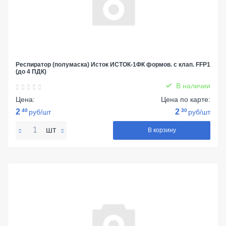
Респиратор (полумаска) Исток ИСТОК-1ФК формов. с клап. FFP1
(до 4 ПДК)
В наличии
Цена:
Цена по карте:
2
40
2
30
руб/шт
руб/шт
шт
В корзину