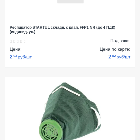
Респиратор STARTUL складн. с клап. FFP1 NR (до 4 ПДК)
(индивид. уп.)
Под заказ
Цена:
Цена по карте:
2
63
2
52
руб/шт
руб/шт