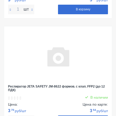
руб/шт
руб/шт
шт
В корзину
Респиратор JETA SAFETY JM-8622 формов. с клап. FFP2 (до 12
ПДК)
В наличии
Цена:
Цена по карте:
3
70
3
54
руб/шт
руб/шт