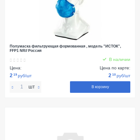
Полумаска фильтрующая формованная , модель "ИСТОК",
FFP1 NR// Россия
В наличии
Цена:
Цена по карте:
2
19
2
10
руб/шт
руб/шт
шт
В корзину