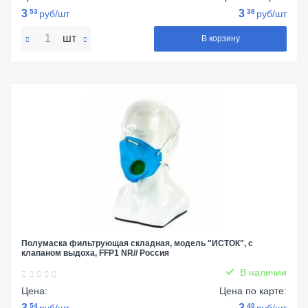
3
53
3
38
руб/шт
руб/шт
шт
В корзину
Полумаска фильтрующая складная, модель "ИСТОК", с
клапаном выдоха, FFP1 NR// Россия
В наличии
Цена:
Цена по карте:
3
54
3
40