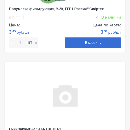
Полумаска фильтрующая, У-2К, FFP1 Россия// Сибртех
В наличии
Цена:
Цена по карте:
3
45
3
31
руб/шт
руб/шт
шт
В корзину
Очки закрытые STARTUL ЗП-1