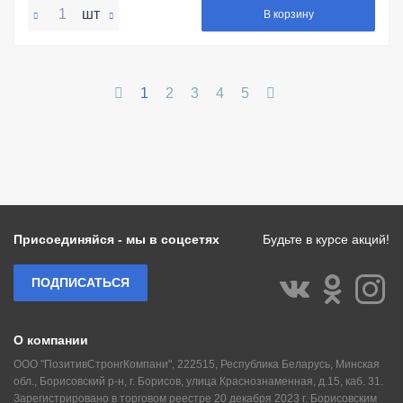
шт
В корзину
1
2
3
4
5
Присоединяйся - мы в соцсетях
Будьте в курсе акций!
ПОДПИСАТЬСЯ
О компании
ООО "ПозитивСтронгКомпани", 222515, Республика Беларусь, Минская
обл., Борисовский р-н, г. Борисов, улица Краснознаменная, д.15, каб. 31.
Зарегистрировано в торговом реестре 20 декабря 2023 г. Борисовским