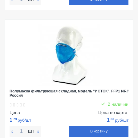
Полумаска фильтрующая складная, модель "ИСТОК", FFP1 NR//
Россия
В наличии
Цена:
Цена по карте:
1
73
1
66
руб/шт
руб/шт
шт
В корзину