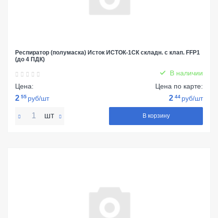
Респиратор (полумаска) Исток ИСТОК-1СК складн. с клап. FFP1
(до 4 ПДК)
В наличии
Цена:
Цена по карте:
2
55
2
44
руб/шт
руб/шт
шт
В корзину