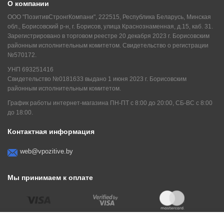
О компании
ООО "ПозитивСтронгКомпани", 222515, Республика Беларусь, Минская
обл., Борисовский р-н, г. Борисов, улица Краснознаменная, д.15, каб. 31.
Зарегистрировано в торговом реестре 20 декабря 2023 г. Борисовским
районным исполнительным комитетом. Свидетельство о регистрации
№570172.
УНП 693251416
Свидетельство №0181633 выдано 1 июня 2023 г. Борисовским
районным исполнительным комитетом.
График работы интернет-магазина ПН-ПТ с 8:00 до 20:00, СБ-ВС с 8:00
до 18:00.
Контактная информация
web@vpozitive.by
Мы принимаем к оплате