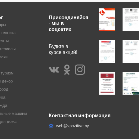
ог
Присоединяйся
- мы в
ары
соцсетях
 техника
енты
Будьте в
териалы
курсе акций!
аски
 туризм
и декор
ород
ика
жда
льные машины
Контактная информация
для дома
web@vpozitive.by