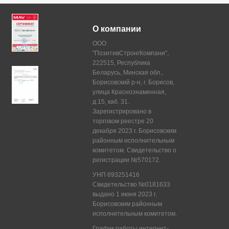
О компании
ООО
"ПозитивСтронгКомпани",
222515, Республика
Беларусь, Минская обл.,
Борисовский р-н, г. Борисов,
улица Краснознаменная,
д.15, каб. 31.
Зарегистрировано в
торговом реестре 20
декабря 2023 г. Борисовским
районным исполнительным
комитетом. Свидетельство о
регистрации №570172.
УНП 693251416
Свидетельство №0181633
выдано 1 июня 2023 г.
Борисовским районным
исполнительным комитетом.
График работы интернет-