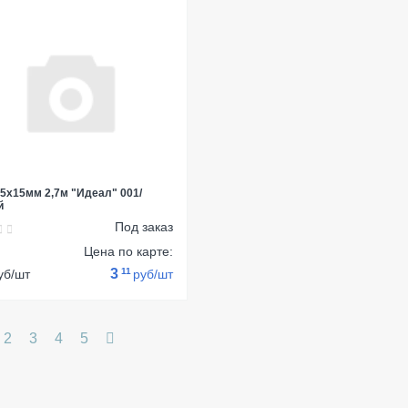
15х15мм 2,7м "Идеал" 001/
й
Под заказ
:
Цена по карте:
3
11
уб/шт
руб/шт
2
3
4
5