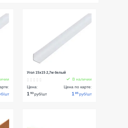
Угол 15х15 2,7м белый
ичии
В наличии
арте:
Цена:
Цена по карте:
1
93
1
85
уб/шт
руб/шт
руб/шт