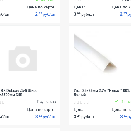
:
Цена по карте:
Цена:
Цена по к
2
83
3
08
2
95
уб/шт
руб/шт
руб/шт
р
ПВХ DeLuxe Дуб Широ
Угол 25х25мм 2,7м "Идеал" 001/
х2700мм (25)
Белый
Под заказ
В нал
:
Цена по карте:
Цена:
Цена по к
3
11
3
24
3
11
уб/шт
руб/шт
руб/шт
р