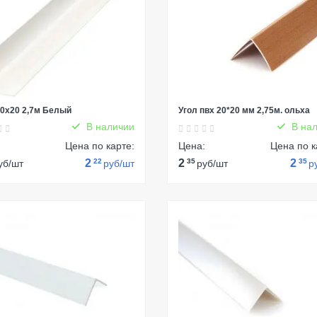
20х20 2,7м Белый
Угол пвх 20*20 мм 2,75м. ольха
В наличии
В нал
:
Цена по карте:
Цена:
Цена по к
2
22
2
35
2
35
уб/шт
руб/шт
руб/шт
р