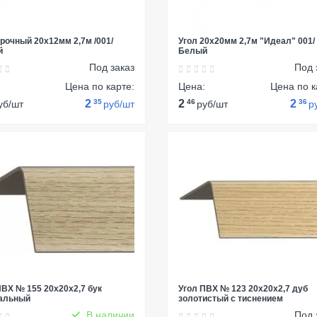
арочный 20х12мм 2,7м /001/
Угол 20х20мм 2,7м "Идеал" 001/
й
Белый
Под заказ
Под 
:
Цена по карте:
Цена:
Цена по к
2
35
2
46
2
36
уб/шт
руб/шт
руб/шт
р
ПВХ № 155 20х20х2,7 бук
Угол ПВХ № 123 20х20х2,7 дуб
альный
золотистый с тиснением
В наличии
Под 