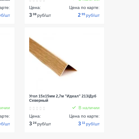
арте:
Цена:
Цена по карте:
3
08
2
95
уб/шт
руб/шт
руб/шт
Угол 15х15мм 2,7м "Идеал" 213/Дуб
Северный
ичии
В наличии
арте:
Цена:
Цена по карте:
3
24
3
11
уб/шт
руб/шт
руб/шт