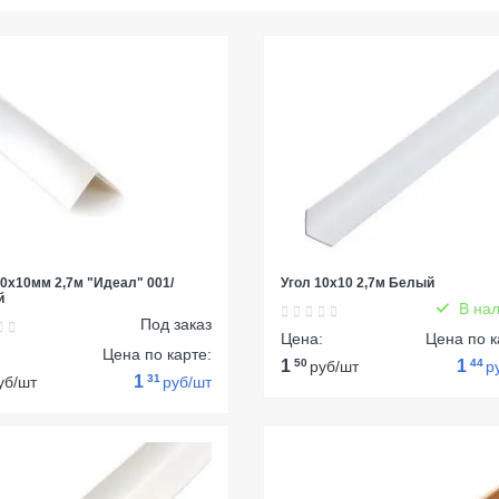
10х10мм 2,7м "Идеал" 001/
Угол 10х10 2,7м Белый
й
В нал
Под заказ
Цена:
Цена по к
:
Цена по карте:
1
50
1
44
руб/шт
р
1
31
уб/шт
руб/шт