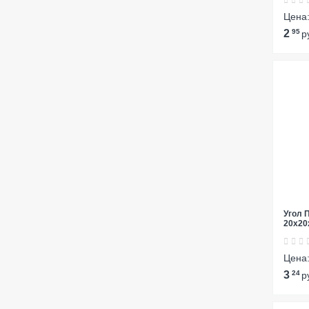
Цена
2
95
р
Угол 
20х20
Цена
3
24
р