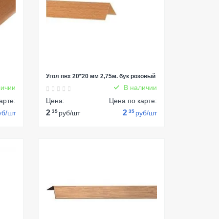
Угол пвх 20*20 мм 2,75м. бук розовый
ичии
В наличии
арте:
Цена:
Цена по карте:
2
35
2
35
уб/шт
руб/шт
руб/шт