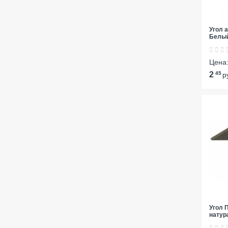
Угол 
Белы
Цена
2
45
р
Угол 
натур