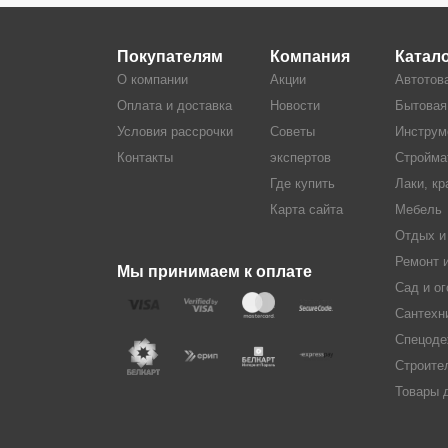
Покупателям
Компания
Катал
О компании
Акции
Автотов
Оплата и доставка
Новости
Бытовая
Условия рассрочки
Советы
Инструм
Контакты
экспертов
Стройма
Где купить
Лаки, кр
Карта сайта
Мебель
Отдых и
Ремонт 
Мы принимаем к оплате
Сад и ог
Сантехн
Спецоде
Строите
Товары 