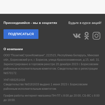
Присоединяйся - мы в соцсетях
Будьте в курсе акций!
ПОДПИСАТЬСЯ
О компании
ООО "ПозитивСтронгКомпани", 222515, Республика Беларусь, Минская
обл., Борисовский р-н, г. Борисов, улица Краснознаменная, д.15, каб. 31.
Зарегистрировано в торговом реестре 20 декабря 2023 г. Борисовским
районным исполнительным комитетом. Свидетельство о регистрации
№570172.
УНП 693251416
Свидетельство №0181633 выдано 1 июня 2023 г. Борисовским
районным исполнительным комитетом.
График работы интернет-магазина ПН-ПТ с 8:00 до 20:00, СБ-ВС с 8:00
до 18:00.