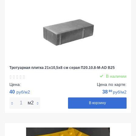
Тротуарная плитка 21х10,5х8 см серая П20.10.8-М-AD В25
В наличии
Цена:
Цена по карте:
40
38
80
руб/м2
руб/м2
м2
В корзину