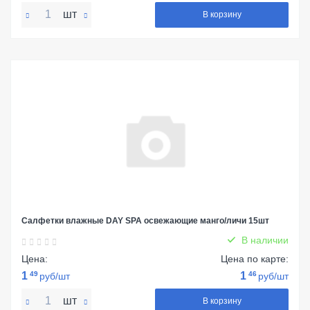
шт
В корзину
Салфетки влажные DAY SPA освежающие манго/личи 15шт
В наличии
Цена:
Цена по карте:
1
49
1
46
руб/шт
руб/шт
шт
В корзину