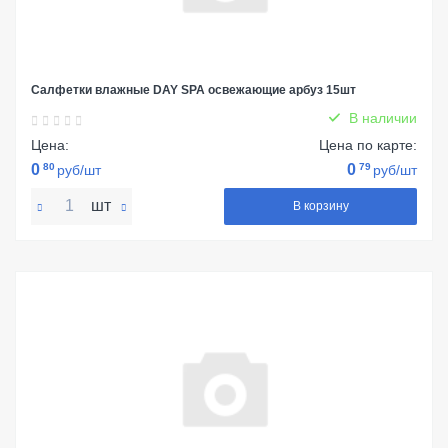
Салфетки влажные DAY SPA освежающие арбуз 15шт
В наличии
Цена:
Цена по карте:
0
80
0
79
руб/шт
руб/шт
шт
В корзину