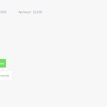
5326
Артикул: 11226
лик
внение