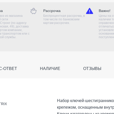
ка
Рассрочка
Важно!
оз из магазина
Беспроцентная рассрочка, в
Цены на о
й сети
том числе по банковским
наличии т
Стронг (по адресу
картам рассрочек.
справочно
нская, 49), доставка
отличаться
ртом компании,
установле
 транспортом или с
основании
кой службы.
поступлен
С-ОТВЕТ
НАЛИЧИЕ
ОТЗЫВЫ
Набор ключей-шестиграннико
TRIX
крепежом, оснащенным внутр
Ключи изготовлены из хромов