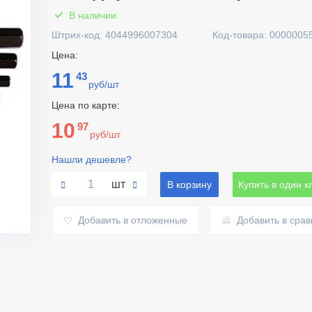
В наличии
Штрих-код: 4044996007304
Код-товара: 0000005
Цена:
11
43
руб/шт
Цена по карте:
10
97
руб/шт
Нашли дешевле?
шт
В корзину
Купить в один к
Добавить в отложенные
Добавить в сра