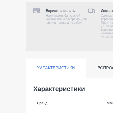
Варианты оплаты
Достав
Наличными, банковской
Самовыв
картой, или в рассрочку. Для
торгово
юр.лиц - оплата по счёту.
Позитив
ул. Лени
транспо
наёмным
курьерс
ХАРАКТЕРИСТИКИ
ВОПРО
Характеристики
Бренд
MA