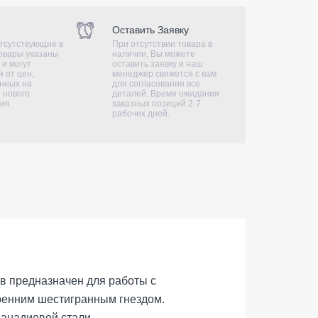
Оставить Заявку
тсутствующие в
При отсутствии товара в
овары указаны
наличии, Вы можете
 и могут
оставить заявку и наш
 от цен,
менеджер свяжется с вам
нных на
для согласования все
 нового
деталей. Время ожидания
ия.
заказных позиций 2-7
рабочих дней.
в предназначен для работы с
енним шестигранным гнездом.
анадиевой стали.