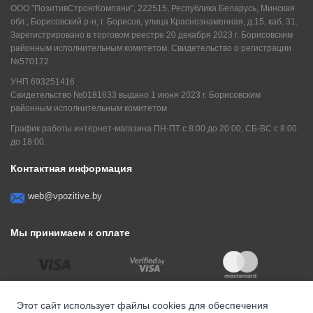
ООО "ПозитивСтронгКомпани", 222515, Республика Беларусь, Минская
обл., Борисовский р-н, г. Борисов, улица Краснознаменная, д.15, каб. 31.
Зарегистрировано в торговом реестре 20 декабря 2023 г. Борисовским
районным исполнительным комитетом. Свидетельство о регистрации
№570172.
УНП 693251416
Свидетельство №0181633 выдано 1 июня 2023 г. Борисовским
районным исполнительным комитетом.
График работы интернет-магазина ПН-ПТ с 8:00 до 20:00, СБ-ВС с 8:00
до 18:00.
Контактная информация
web@vpozitive.by
Мы принимаем к оплате
Этот сайт использует файлы cookies для обеспечения