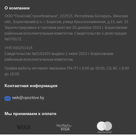
О компании
ООО "ПозитивСтронгКомпани", 222515, Республика Беларусь, Минская
обл., Борисовский р-н, г. Борисов, улица Краснознаменная, д.15, каб. 31.
Зарегистрировано в торговом реестре 20 декабря 2023 г. Борисовским
районным исполнительным комитетом. Свидетельство о регистрации
№570172.
УНП 693251416
Свидетельство №0181633 выдано 1 июня 2023 г. Борисовским
районным исполнительным комитетом.
График работы интернет-магазина ПН-ПТ с 8:00 до 20:00, СБ-ВС с 8:00
до 18:00.
Контактная информация
web@vpozitive.by
Мы принимаем к оплате