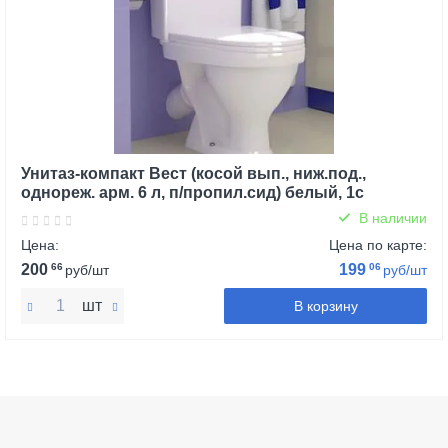
Унитаз-компакт Вест (косой вып., ниж.под.,
однореж. арм. 6 л, п/пропил.сид) белый, 1с
В наличии
Цена:
Цена по карте:
200
66
199
06
руб/шт
руб/шт
шт
В корзину