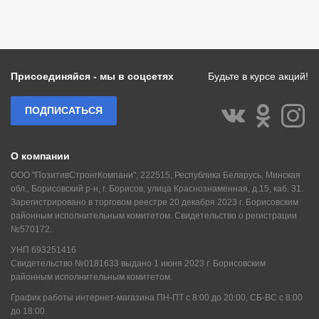
Присоединяйся - мы в соцсетях
Будьте в курсе акций!
ПОДПИСАТЬСЯ
О компании
ООО "ПозитивСтронгКомпани", 222515, Республика Беларусь, Минская
обл., Борисовский р-н, г. Борисов, улица Краснознаменная, д.15, каб. 31.
Зарегистрировано в торговом реестре 20 декабря 2023 г. Борисовским
районным исполнительным комитетом. Свидетельство о регистрации
№570172.
УНП 693251416
Свидетельство №0181633 выдано 1 июня 2023 г. Борисовским
районным исполнительным комитетом.
График работы интернет-магазина ПН-ПТ с 8:00 до 20:00, СБ-ВС с 8:00
до 18:00.