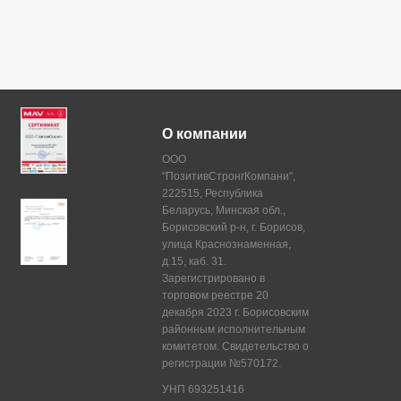
О компании
ООО
"ПозитивСтронгКомпани",
222515, Республика
Беларусь, Минская обл.,
Борисовский р-н, г. Борисов,
улица Краснознаменная,
д.15, каб. 31.
Зарегистрировано в
торговом реестре 20
декабря 2023 г. Борисовским
районным исполнительным
комитетом. Свидетельство о
регистрации №570172.
УНП 693251416