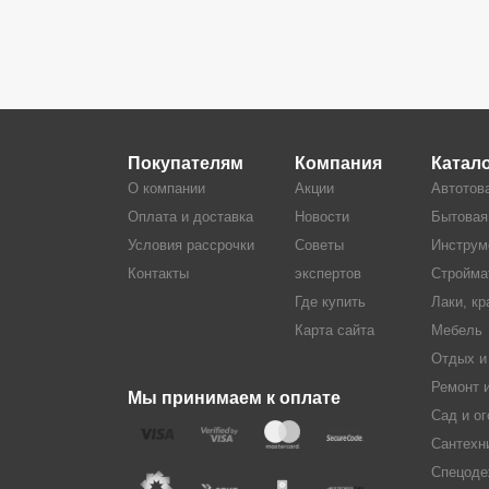
Покупателям
Компания
Катал
О компании
Акции
Автотов
Оплата и доставка
Новости
Бытовая
Условия рассрочки
Советы
Инструм
Контакты
экспертов
Стройма
Где купить
Лаки, кр
Карта сайта
Мебель
Отдых и
Ремонт 
Мы принимаем к оплате
Сад и ог
Сантехн
Спецоде