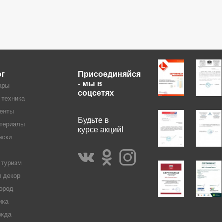
ог
Присоединяйся
- мы в
ары
соцсетях
 техника
енты
Будьте в
териалы
курсе акций!
аски
 туризм
и декор
ород
ика
жда