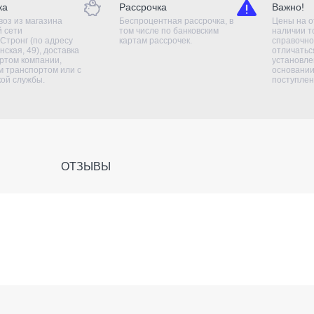
ка
Рассрочка
Важно!
оз из магазина
Беспроцентная рассрочка, в
Цены на о
й сети
том числе по банковским
наличии т
Стронг (по адресу
картам рассрочек.
справочно
нская, 49), доставка
отличаться
ртом компании,
установле
 транспортом или с
основании
кой службы.
поступлен
ОТЗЫВЫ