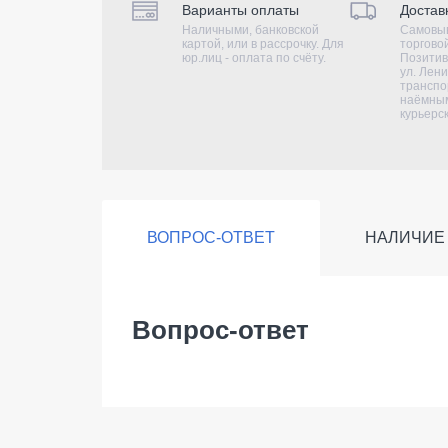
Варианты оплаты
Достав
Наличными, банковской
Самовыв
картой, или в рассрочку. Для
торгово
юр.лиц - оплата по счёту.
Позитив
ул. Лени
транспо
наёмным
курьерс
ВОПРОС-ОТВЕТ
НАЛИЧИЕ
Вопрос-ответ