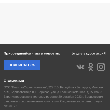
Присоединяйся - мы в соцсетях
Будьте в курсе акций!
ПОДПИСАТЬСЯ
О компании
ООО "ПозитивСтронгКомпани", 222515, Республика Беларусь, Минская
обл., Борисовский р-н, г. Борисов, улица Краснознаменная, д.15, каб. 31.
Зарегистрировано в торговом реестре 20 декабря 2023 г. Борисовским
районным исполнительным комитетом. Свидетельство о регистрации
№570172.