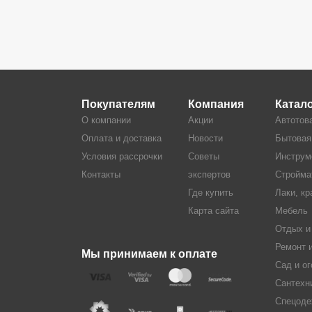
Покупателям
Компания
Катал
О компании
Акции
Автотов
Оплата и доставка
Новости
Бытовая
Условия рассрочки
Советы
Инструм
Контакты
экспертов
Стройма
Где купить
Лаки, кр
Карта сайта
Мебель
Отдых и
Ремонт 
Мы принимаем к оплате
Сад и ог
Сантехн
Спецоде