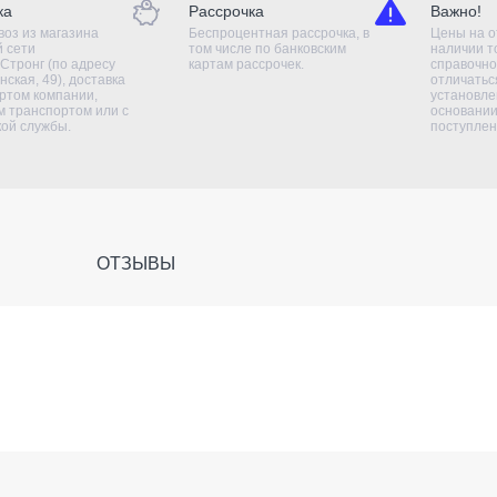
ка
Рассрочка
Важно!
оз из магазина
Беспроцентная рассрочка, в
Цены на о
й сети
том числе по банковским
наличии т
Стронг (по адресу
картам рассрочек.
справочно
нская, 49), доставка
отличаться
ртом компании,
установле
 транспортом или с
основании
кой службы.
поступлен
ОТЗЫВЫ