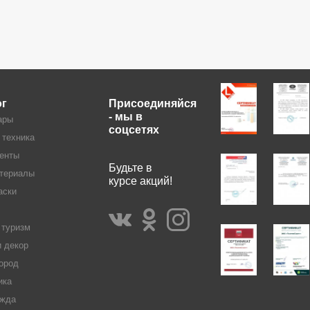
ог
Присоединяйся
- мы в
ары
соцсетях
 техника
енты
Будьте в
териалы
курсе акций!
аски
 туризм
и декор
ород
ика
жда