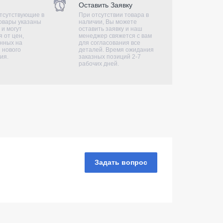
Оставить Заявку
тсутствующие в
При отсутствии товара в
овары указаны
наличии, Вы можете
 и могут
оставить заявку и наш
 от цен,
менеджер свяжется с вам
нных на
для согласования все
 нового
деталей. Время ожидания
ия.
заказных позиций 2-7
рабочих дней.
Задать вопрос