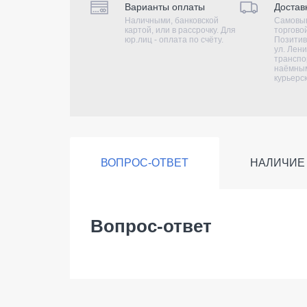
Варианты оплаты
Достав
Наличными, банковской
Самовыв
картой, или в рассрочку. Для
торгово
юр.лиц - оплата по счёту.
Позитив
ул. Лени
транспо
наёмным
курьерс
ВОПРОС-ОТВЕТ
НАЛИЧИЕ
Вопрос-ответ