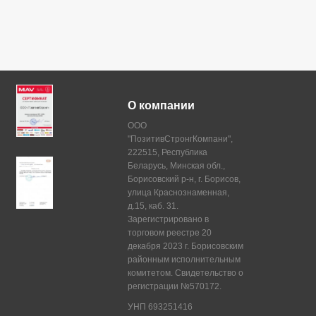
О компании
ООО
"ПозитивСтронгКомпани",
222515, Республика
Беларусь, Минская обл.,
Борисовский р-н, г. Борисов,
улица Краснознаменная,
д.15, каб. 31.
Зарегистрировано в
торговом реестре 20
декабря 2023 г. Борисовским
районным исполнительным
комитетом. Свидетельство о
регистрации №570172.
УНП 693251416