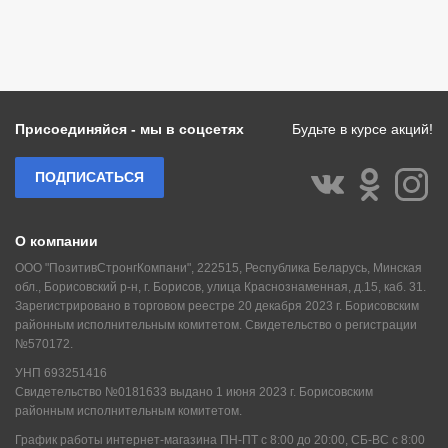
Присоединяйся - мы в соцсетях
Будьте в курсе акций!
ПОДПИСАТЬСЯ
О компании
ООО "ПозитивСтронгКомпани", 222515, Республика Беларусь, Минская
обл., Борисовский р-н, г. Борисов, улица Краснознаменная, д.15, каб. 31.
Зарегистрировано в торговом реестре 20 декабря 2023 г. Борисовским
районным исполнительным комитетом. Свидетельство о регистрации
№570172.
УНП 693251416
Свидетельство №0181633 выдано 1 июня 2023 г. Борисовским
районным исполнительным комитетом.
График работы интернет-магазина ПН-ПТ с 8:00 до 20:00, СБ-ВС с 8:00