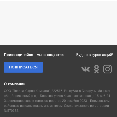
Присоединяйся - мы в соцсетях
Будьте в курсе акций!
ПОДПИСАТЬСЯ
О компании
ООО "ПозитивСтронгКомпани", 222515, Республика Беларусь, Минская
обл., Борисовский р-н, г. Борисов, улица Краснознаменная, д.15, каб. 31.
Зарегистрировано в торговом реестре 20 декабря 2023 г. Борисовским
районным исполнительным комитетом. Свидетельство о регистрации
№570172.