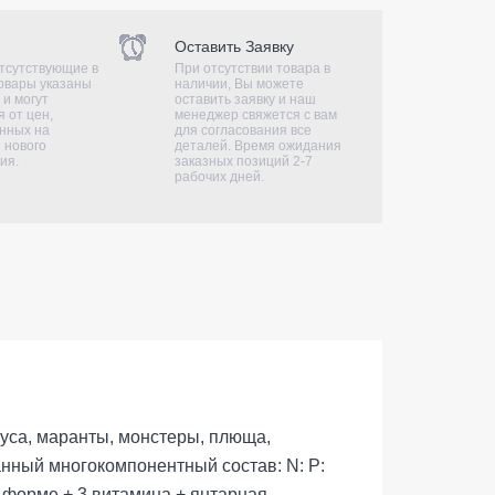
Оставить Заявку
тсутствующие в
При отсутствии товара в
овары указаны
наличии, Вы можете
 и могут
оставить заявку и наш
 от цен,
менеджер свяжется с вам
нных на
для согласования все
 нового
деталей. Время ожидания
ия.
заказных позиций 2-7
рабочих дней.
еуса, маранты, монстеры, плюща,
анный многокомпонентный состав: N: P:
ой форме + 3 витамина + янтарная