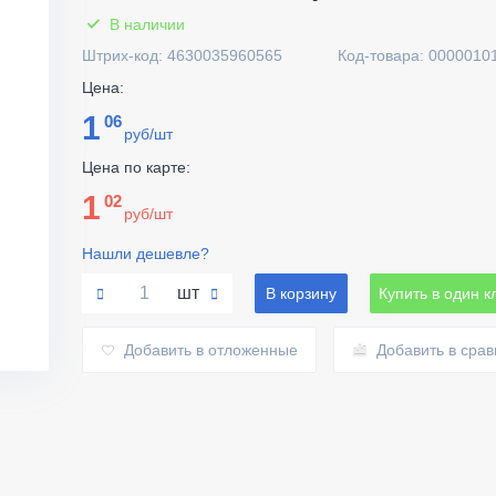
В наличии
Штрих-код: 4630035960565
Код-товара: 0000010
Цена:
1
06
руб/шт
Цена по карте:
1
02
руб/шт
Нашли дешевле?
шт
В корзину
Купить в один к
Добавить в отложенные
Добавить в сра