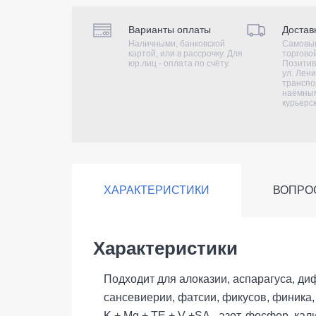
Варианты оплаты
Достав
Наличными, банковской
Самовыв
картой, или в рассрочку. Для
торгово
юр.лиц - оплата по счёту.
Позитив
ул. Лени
транспо
наёмным
курьерс
ХАРАКТЕРИСТИКИ
ВОПРО
Характеристики
Подходит для алоказии, аспарагуса, ди
сансевиерии, фатсии, фикусов, финика,
K + Mg + TE + V +SA - азот, фосфор, ка