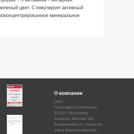
 зеленый цвет- Стимулирует активный
ококонцентрированное минеральное
О компании
ООО
"ПозитивСтронгКомпани",
222515, Республика
Беларусь, Минская обл.,
Борисовский р-н, г. Борисов,
улица Краснознаменная,