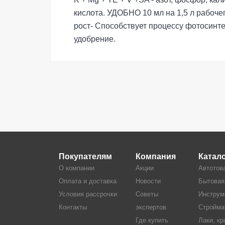
кислота. УДОБНО 10 мл на 1,5 л рабоче
рост- Способствует процессу фотосинт
удобрение.
Покупателям
Компания
Катал
О компании
Акции
Автотов
Оплата и доставка
Новости
Бытовая
Условия рассрочки
Советы
Инструм
Контакты
экспертов
Стройма
Где купить
Лаки, кр