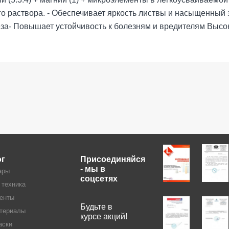
го раствора. - Обеспечивает яркость листвы и насыщенный
еза- Повышает устойчивость к болезням и вредителям Выс
ог
Присоединяйся
- мы в
ары
соцсетях
 техника
енты
Будьте в
териалы
курсе акций!
аски