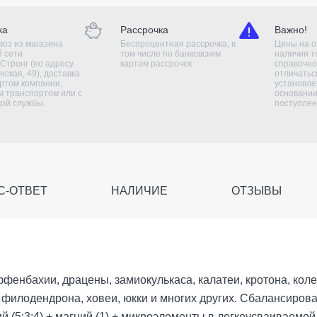
ка
Рассрочка
Важно!
оз из магазина
Беспроцентная рассрочка, в
Цены на о
й сети
том числе по банковским
наличии т
Стронг (по адресу
картам рассрочек.
справочно
нская, 49), доставка
отличаться
ртом компании,
установле
 транспортом или с
основании
кой службы.
поступлен
С-ОТВЕТ
НАЛИЧИЕ
ОТЗЫВЫ
ффенбахии, драцены, замиокулькаса, калатеи, кротона, кол
 филодендрона, ховеи, юкки и многих других. Сбалансиров
лий (5:3:4) + магний (1) + микроэлементы в легкоусваиваем