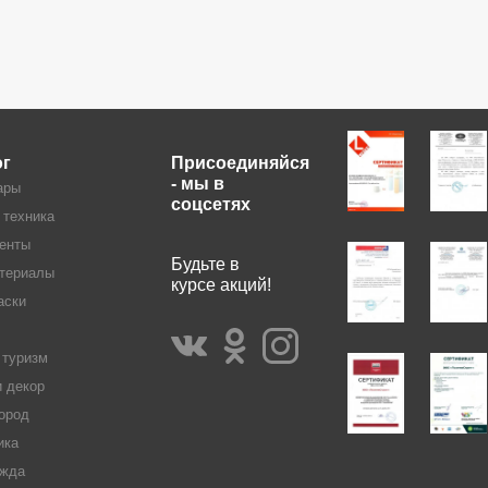
ог
Присоединяйся
- мы в
ары
соцсетях
 техника
енты
Будьте в
териалы
курсе акций!
аски
 туризм
и декор
ород
ика
жда