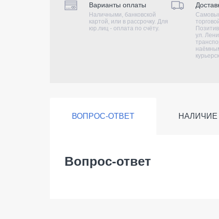
Варианты оплаты
Достав
Наличными, банковской
Самовыв
картой, или в рассрочку. Для
торгово
юр.лиц - оплата по счёту.
Позитив
ул. Лени
транспо
наёмным
курьерс
ВОПРОС-ОТВЕТ
НАЛИЧИЕ
Вопрос-ответ