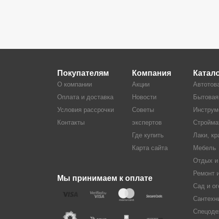
Покупателям
Компания
Катал
О компании
Акции
Автотов
Оплата и доставка
Новости
Бытовая
Условия рассрочки
Советы
Инструм
Контакты
экспертов
Стройма
Где купить
Лаки, кр
Карта сайта
Мебель
Отдых и
Ремонт 
Мы принимаем к оплате
Сад и ог
Сантехн
Спецоде