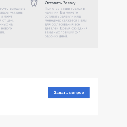
Оставить Заявку
тсутствующие в
При отсутствии товара в
овары указаны
наличии, Вы можете
 и могут
оставить заявку и наш
 от цен,
менеджер свяжется с вам
нных на
для согласования все
 нового
деталей. Время ожидания
ия.
заказных позиций 2-7
рабочих дней.
Задать вопрос