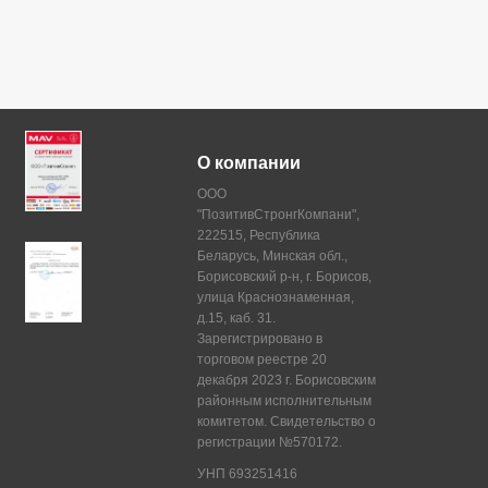
О компании
ООО
"ПозитивСтронгКомпани",
222515, Республика
Беларусь, Минская обл.,
Борисовский р-н, г. Борисов,
улица Краснознаменная,
д.15, каб. 31.
Зарегистрировано в
торговом реестре 20
декабря 2023 г. Борисовским
районным исполнительным
комитетом. Свидетельство о
регистрации №570172.
УНП 693251416