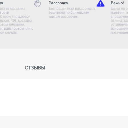
ка
Рассрочка
Важно!
оз из магазина
Беспроцентная рассрочка, в
Цены на о
й сети
том числе по банковским
наличии т
Стронг (по адресу
картам рассрочек.
справочно
нская, 49), доставка
отличаться
ртом компании,
установле
 транспортом или с
основании
кой службы.
поступлен
ОТЗЫВЫ