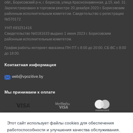
обл., Борисовский р-н, г. Борисов, улица Краснознаменная, д.15, каб. 31.
Зарегистрировано в торговом реестре 20 декабря 2023 г. Борисовским
районным исполнительным комитетом. Свидетельство о регистрации
№570172.
УНП 693251416
Свидетельство №0181633 выдано 1 июня 2023 г. Борисовским
районным исполнительным комитетом.
График работы интернет-магазина ПН-ПТ с 8:00 до 20:00, СБ-ВС с 8:00
до 18:00.
Контактная информация
web@vpozitive.by
Мы принимаем к оплате
Этот сайт использует файлы cookies для обеспечения
работоспособности и улучшения качества обслуживания.