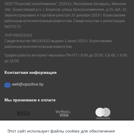
ООО "ПозитивСтронгКомпани", 222515, Республика Беларусь, Минская
обл., Борисовский р-н, г. Борисов, улица Краснознаменная, д.15, каб. 31.
Зарегистрировано в торговом реестре 20 декабря 2023 г. Борисовским
районным исполнительным комитетом. Свидетельство о регистрации
№570172.
УНП 693251416
Свидетельство №0181633 выдано 1 июня 2023 г. Борисовским
районным исполнительным комитетом.
График работы интернет-магазина ПН-ПТ с 8:00 до 20:00, СБ-ВС с 8:00
до 18:00.
Контактная информация
web@vpozitive.by
Мы принимаем к оплате
Этот сайт использует файлы cookies для обеспечения