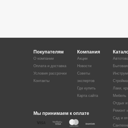
Покупателям
Компания
Катал
О компании
Акции
Автотов
Оплата и доставка
Новости
Бытовая
Условия рассрочки
Советы
Инструм
Контакты
экспертов
Стройма
Где купить
Лаки, кр
Карта сайта
Мебель
Отдых и
Ремонт 
Мы принимаем к оплате
Сад и ог
Сантехн