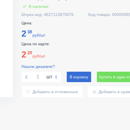
В наличии
Штрих-код: 4627113870076
Код-товара: 0000008
Цена:
2
38
руб/шт
Цена по карте:
2
28
руб/шт
Нашли дешевле?
шт
В корзину
Купить в один к
Добавить в отложенные
Добавить в сра