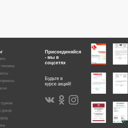
ог
Присоединяйся
- мы в
ары
соцсетях
 техника
енты
Будьте в
териалы
курсе акций!
аски
 туризм
и декор
ород
ика