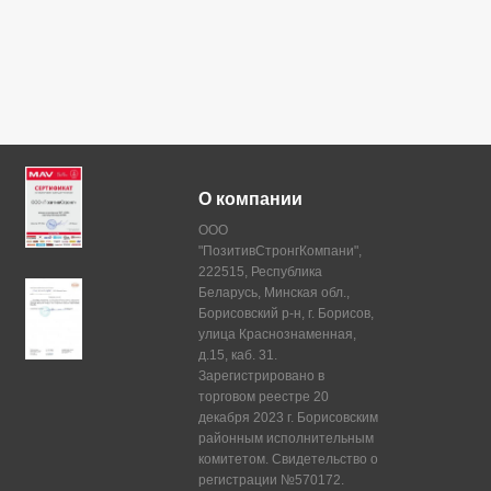
О компании
ООО
"ПозитивСтронгКомпани",
222515, Республика
Беларусь, Минская обл.,
Борисовский р-н, г. Борисов,
улица Краснознаменная,
д.15, каб. 31.
Зарегистрировано в
торговом реестре 20
декабря 2023 г. Борисовским
районным исполнительным
комитетом. Свидетельство о
регистрации №570172.