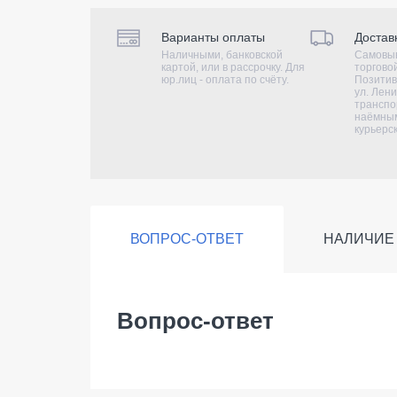
Варианты оплаты
Достав
Наличными, банковской
Самовыв
картой, или в рассрочку. Для
торгово
юр.лиц - оплата по счёту.
Позитив
ул. Лени
транспо
наёмным
курьерс
ВОПРОС-ОТВЕТ
НАЛИЧИЕ
Вопрос-ответ