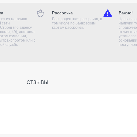
ка
Рассрочка
Важно!
оз из магазина
Беспроцентная рассрочка, в
Цены на о
й сети
том числе по банковским
наличии т
Стронг (по адресу
картам рассрочек.
справочно
нская, 49), доставка
отличаться
ртом компании,
установле
 транспортом или с
основании
кой службы.
поступлен
ОТЗЫВЫ