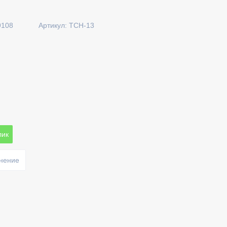
9108
Артикул: ТСН-13
лик
внение