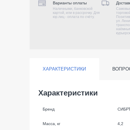
Варианты оплаты
Достав
Наличными, банковской
Самовыв
картой, или в рассрочку. Для
торгово
юр.лиц - оплата по счёту.
Позитив
ул. Лени
транспо
наёмным
курьерс
ХАРАКТЕРИСТИКИ
ВОПРО
Характеристики
Бренд
СИБР
Масса, кг
4,2