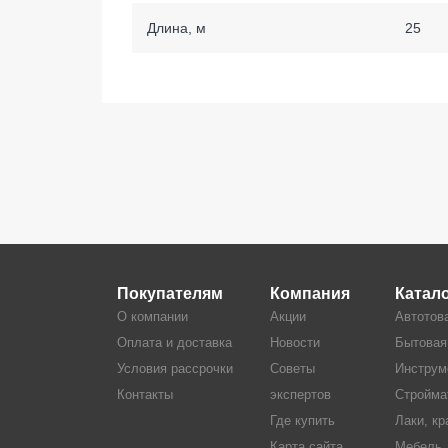
Длина, м
25
Покупателям
Компания
Катал
О компании
Акции
Автотов
Оплата и доставка
Новости
Бытовая
Условия рассрочки
Советы
Инструм
Контакты
экспертов
Стройма
Где купить
Лаки, кр
Карта сайта
Мебель