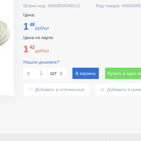
Штрих-код: 4606800046512
Код-товара: 0000006
Цена:
1
48
руб/шт
Цена по карте:
1
42
руб/шт
Нашли дешевле?
шт
В корзину
Купить в один к
Добавить в отложенные
Добавить в сра