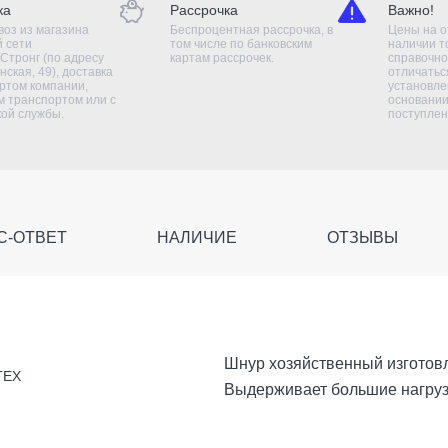
ка
Рассрочка
Важно!
оз из магазина
Беспроцентная рассрочка, в
Цены на о
й сети
том числе по банковским
наличии т
Стронг (по адресу
картам рассрочек.
справочно
нская, 49), доставка
отличаться
ртом компании,
установле
 транспортом или с
основании
кой службы.
поступлен
С-ОТВЕТ
НАЛИЧИЕ
ОТЗЫВЫ
Шнур хозяйственный изготов
ТЕХ
Выдерживает большие нагруз