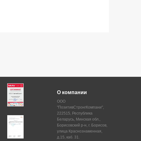
О компании
ООО
"ПозитивСтронгКомпани",
222515, Республика
Беларусь, Минская обл.,
Борисовский р-н, г. Борисов,
улица Краснознаменная,
д.15, каб. 31.