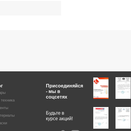
ог
Присоединяйся
- мы в
ары
соцсетях
 техника
енты
Будьте в
териалы
курсе акций!
аски