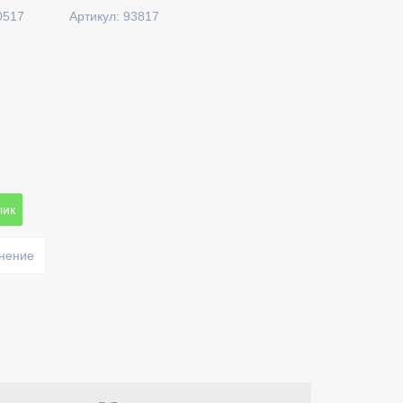
0517
Артикул: 93817
лик
внение